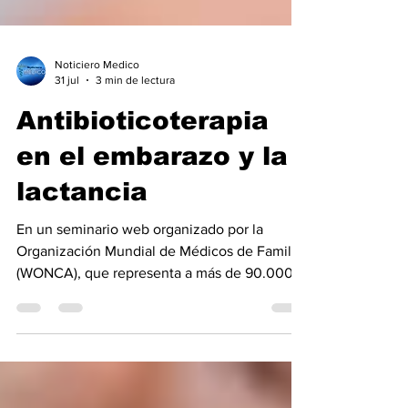
Noticiero Medico
31 jul
3 min de lectura
Antibioticoterapia
en el embarazo y la
lactancia
En un seminario web organizado por la
Organización Mundial de Médicos de Familia
(WONCA), que representa a más de 90.000
médicos de familia, el Dr. Matti Berkovich,
pediatra, farmacólogo clínico y presidente de
la Red Europea de Servicios de Información
Teratológica (ENTIS) señaló que el riesgo