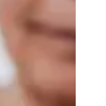
basal de malformaciones mayores en la
población general durante la gestación se
sitúa entre 3 % y 5 % sin tomar ningún
fármaco. Un teratógeno es solo aquello que
eleva este porcentaje