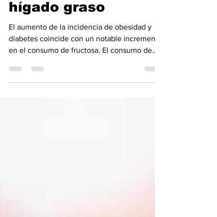
hígado graso
El aumento de la incidencia de obesidad y
diabetes coincide con un notable incremento
en el consumo de fructosa. El consumo de
fructosa es mayor en personas con
enfermedad hepática grasa no alcohólica
(NAFLD) que en controles con edades y
índice de masa corporal (IMC) compatibles.
Consumir refrescos y zumos de frutas ha sido
asociado con fibrosis hepática más avanzada.¹
Un ensayo controlado aleatorio,² demostró
que consumir 200 g de fructosa al día
durante sólo 2 semanas fu