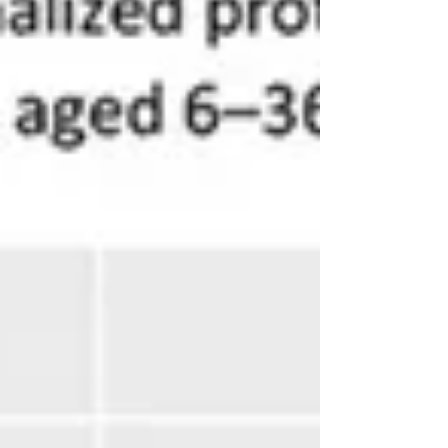
también como herramientas terapéuticas
diseñadas para reciclar el sistema
inmunológico para atacar tumores y controlar
infecciones crónicas como virus