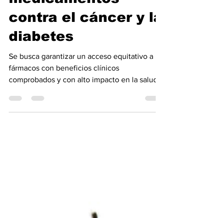
lista de
medicamentos
‎contra el cáncer y la
diabetes
Se busca garantizar un acceso equitativo a
fármacos con beneficios clínicos
comprobados y con alto impacto en la salud
pública. La Organización Mundial de la Salud
(OMS) publicó ediciones actualizadas de sus
listas modelo de medicamentos esenciales y
medicamentos pediátricos esenciales, que
incorporan nuevos fármacos para distintos
tipos de cáncer y para la diabetes con
afecciones asociadas, como la obesidad.
También se han añadido tratamientos contra
otras enfermedades, co