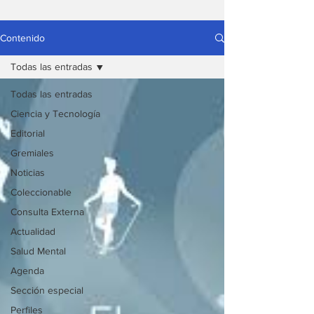
Contenido
Todas las entradas
Todas las entradas
Ciencia y Tecnología
Editorial
Gremiales
Noticias
Coleccionable
Consulta Externa
Actualidad
Salud Mental
Agenda
Sección especial
Perfiles