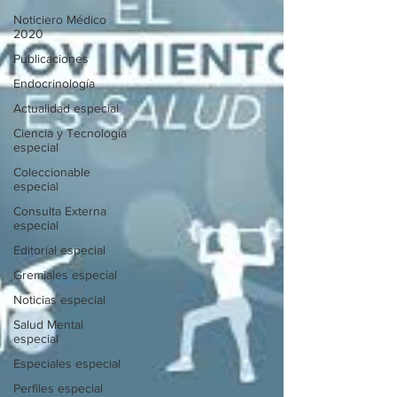
Noticiero Médico
2020
Publicaciones
Endocrinología
Actualidad especial
Ciencia y Tecnología
especial
Coleccionable
especial
Consulta Externa
especial
Editorial especial
Gremiales especial
Noticias especial
Salud Mental
especial
Especiales especial
Perfiles especial