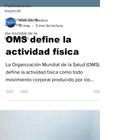
Publicaciones
especial
dia mundial de la
diabetes
Noticiero Medico
dia mundial de la
31 may
3 min de lectura
hipertension
OMS define la
actividad física
La Organización Mundial de la Salud (OMS)
define la actividad física como todo
movimiento corporal producido por los
músculos esqueléticos que requiere
consumir energía. La actividad física, tanto
moderada como intensa, mejora la salud y
cuando no se practica aumenta el riesgo de
padecer enfermedades no transmisibles y
otros problemas de salud.1 De hecho, las