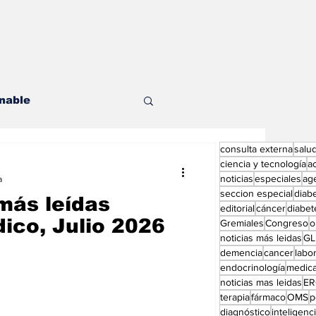
nable
consulta externa
salu
les
ciencia y tecnología
a
noticias
especiales
ag
a
seccion especial
diab
más leídas
editorial
cáncer
diabet
ico, Julio 2026
Gremiales
Congreso
o
noticias más leidas
GL
demencia
cancer
labor
endocrinología
medic
ditorial especial
noticias mas leidas
ER
terapia
fármaco
OMS
p
diagnóstico
inteligencia