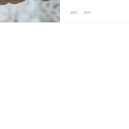
colesterol "malo" en sangre q