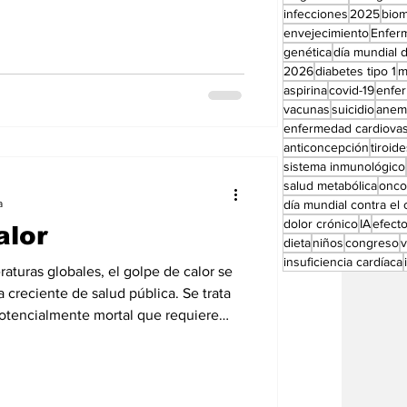
Perfiles especial
infecciones
2025
bio
envejecimiento
Enfer
genética
día mundial d
2026
diabetes tipo 1
m
aspirina
covid-19
enfe
vacunas
suicidio
anem
enfermedad cardiovas
anticoncepción
tiroid
sistema inmunológico
salud metabólica
onco
a
día mundial contra el
dolor crónico
IA
efect
alor
dieta
niños
congreso
insuficiencia cardíaca
aturas globales, el golpe de calor se
creciente de salud pública. Se trata
tencialmente mortal que requiere
mediatos. Solo este año en España se
sos atribuibles a las altas
ulio en México había 1.105 casos y 36
alor. El golpe de calor se