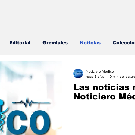
Editorial
Gremiales
Noticias
Coleccio
lud Mental
Agenda
Sección especial
Perfi
Noticiero Medico
hace 5 días
0 min de lectur
Las noticias 
s
Endocrinología
Actualidad especial
Noticiero Méd
cionable especial
Consulta Externa especial
E