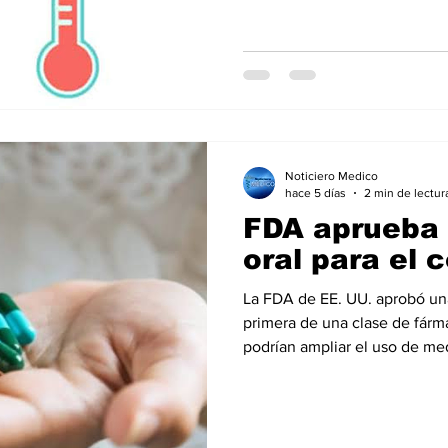
define por elevación de la
Noticiero Medico
hace 5 días
2 min de lectur
FDA aprueba
oral para el 
La FDA de EE. UU. aprobó una 
primera de una clase de fár
podrían ampliar el uso de me
personas con riesgo de enfermedade
denominada Lipfendra, está d
hipercolesterolemia, incluido
la enfermedad, que provoca n