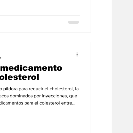
a
 medicamento
colesterol
píldora para reducir el cholesterol, la
macos dominados por inyecciones, que
dicamentos para el colesterol entre
s cardíacas. La píldora,
estinada a tratar a pacientes con
s aquellos con formas hereditarias de
iveles elevados de LDL, el llamado