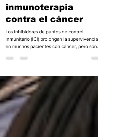
COVID mejoran la
inmunoterapia
contra el cáncer
Los inhibidores de puntos de control
inmunitario (ICI) prolongan la supervivencia
en muchos pacientes con cáncer, pero son
ineficaces en pacientes sin inmunidad
preexistente. Aunque las vacunas
personalizadas de ARNm contra el cáncer
sensibilizan a los tumores a las ICI al dirigir
los ataques inmunitarios contra antígenos
preseleccionados, las vacunas personalizadas
están limitadas por procesos de fabricación
complejos y que requieren mucho tiempo. En
un desarrollo que podr