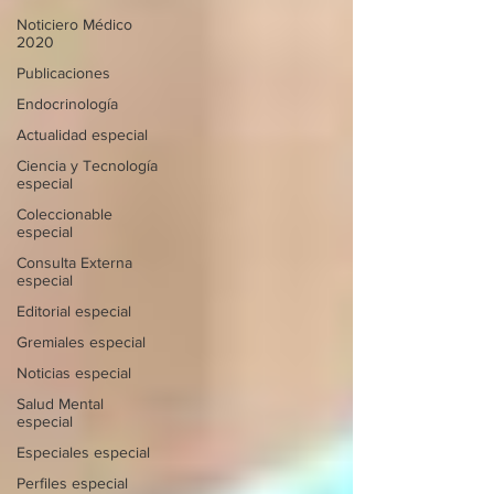
Noticiero Médico
2020
Publicaciones
Endocrinología
Actualidad especial
Ciencia y Tecnología
especial
Coleccionable
especial
Consulta Externa
especial
Editorial especial
Gremiales especial
Noticias especial
Salud Mental
especial
Especiales especial
Perfiles especial