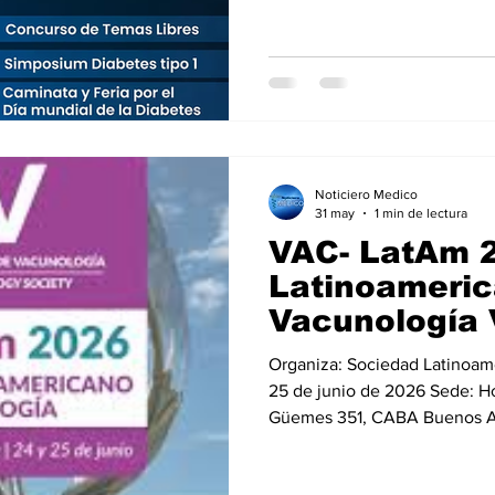
Noticiero Medico
31 may
1 min de lectura
VAC- LatAm 2
Latinoameric
Vacunología 
cada etapa de
Organiza: Sociedad Latinoam
redefiniendo 
25 de junio de 2026 Sede: Ho
salud
Güemes 351, CABA Buenos A
Informes:https://vacunologia