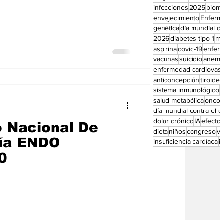
Perfiles especial
infecciones
2025
bio
envejecimiento
Enfer
genética
día mundial d
2026
diabetes tipo 1
m
aspirina
covid-19
enfe
vacunas
suicidio
anem
enfermedad cardiovas
anticoncepción
tiroid
sistema inmunológico
salud metabólica
onco
día mundial contra el
dolor crónico
IA
efect
 Nacional De
dieta
niños
congreso
gía ENDO
insuficiencia cardíaca
0