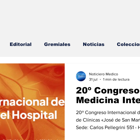
Editorial
Gremiales
Noticias
Coleccio
lud Mental
Agenda
Sección especial
Perfi
Noticiero Medico
31 jul
1 min de lectura
20º Congreso
s
Endocrinología
Actualidad especial
Medicina Int
20º Congreso Internacional de Medicina 
cionable especial
Consulta Externa especial
E
de Clínicas «José de San Mar
Sede: Carlos Pellegrini 551 -
CABA Buenos Aires, Argenti