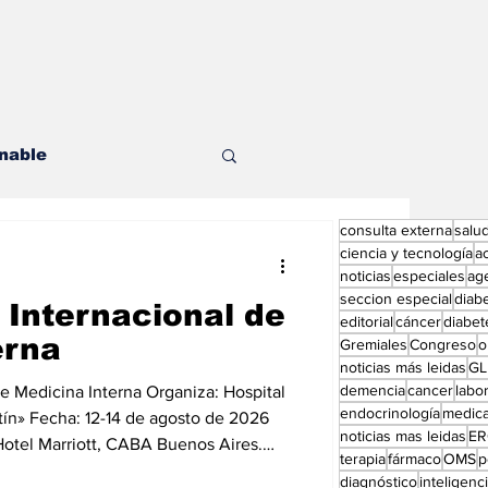
nable
consulta externa
salu
les
ciencia y tecnología
a
noticias
especiales
ag
seccion especial
diab
 Internacional de
editorial
cáncer
diabet
erna
Gremiales
Congreso
o
noticias más leidas
GL
demencia
cancer
labor
Interna Organiza: Hospital
endocrinología
medic
ditorial especial
tín» Fecha: 12-14 de agosto de 2026
noticias mas leidas
ER
 Hotel Marriott, CABA Buenos Aires.
terapia
fármaco
OMS
p
na
diagnóstico
inteligencia