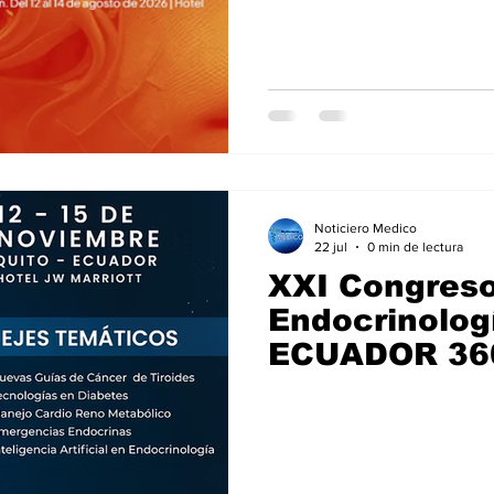
l
Salud Mental especial
Especiales especial
de la diabetes
dia mundial de la hipertension
Noticiero Medico
22 jul
0 min de lectura
XXI Congreso
Endocrinolo
ECUADOR 36