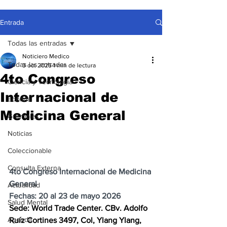
Entrada
Todas las entradas
Noticiero Medico
Todas las entradas
3 oct 2025
1 min de lectura
4to Congreso
Ciencia y Tecnología
Internacional de
Editorial
Medicina General
Gremiales
Noticias
Coleccionable
Consulta Externa
4to Congreso Internacional de Medicina 
General
Actualidad
Fechas: 20 al 23 de mayo 2026
Salud Mental
Sede: World Trade Center. CBv. Adolfo 
Agenda
Ruíz Cortines 3497, Col, Ylang Ylang, 