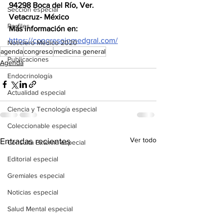
94298 Boca del Río, Ver.
Sección especial
Vetacruz- México
Perfiles
Más información en: 
https://congresoinmedgral.com/
Noticiero Médico 2020
agenda
congreso
medicina general
Publicaciones
Agenda
Endocrinología
Actualidad especial
Ciencia y Tecnología especial
Coleccionable especial
Ver todo
Entradas recientes
Consulta Externa especial
Editorial especial
Gremiales especial
Noticias especial
Salud Mental especial