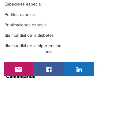
Especiales especial
Perfiles especial
Publicaciones especial
dia mundial de la diabetes
dia mundial de la hipertension
Comentarios
XXI Congreso
VAC- LatAm 2
Escribir un comentario...
Nacional De
Congreso
Endocrinología ENDO
Latinoameric
ECUADOR 360
Vacunología
Vacunación e
etapa de la v