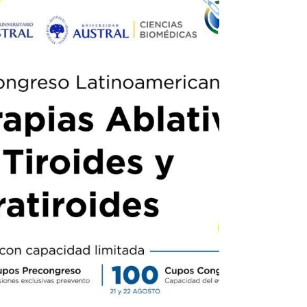
encia/2026/index.html#asiste
hola@vacunologialatam.org CABA Buenos
Aires, Argentina