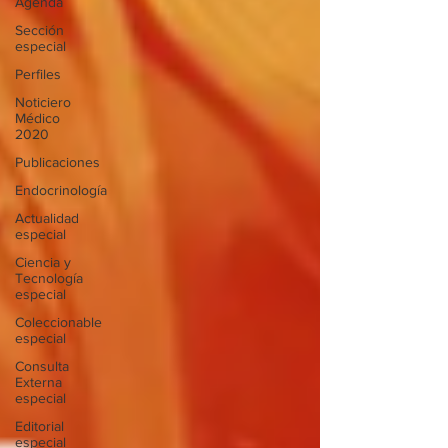
Agenda
Sección
especial
Perfiles
Noticiero
Médico
2020
Publicaciones
Endocrinología
Actualidad
especial
Ciencia y
Tecnología
especial
Coleccionable
especial
Consulta
Externa
especial
Editorial
especial