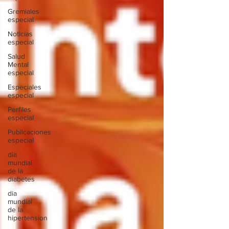
Gremiales
especial
Noticias
especial
Salud
Mental
especial
Especiales
especial
Perfiles
especial
Publicaciones
especial
dia
mundial
de la
diabetes
dia
mundial
de la
hipertension