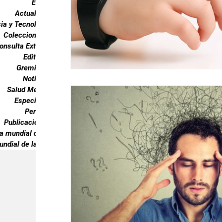
Endocrinología
Gremiales especial
Noticias especia
Actualidad especial
ia y Tecnología especial
Coleccionable especial
onsulta Externa especial
Publicaciones especial
dia mundial 
Editorial especial
Gremiales especial
Noticias especial
Salud Mental especial
Especiales especial
Perfiles especial
Publicaciones especial
ia mundial de la diabetes
undial de la hipertension