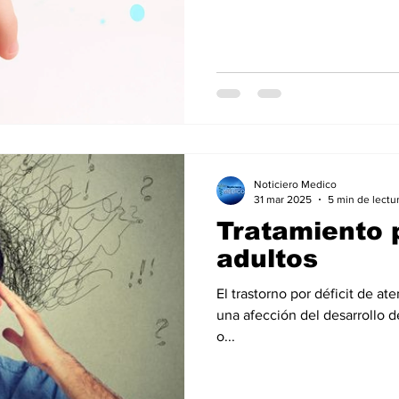
l
Salud Mental especial
Especiales especial
de la diabetes
dia mundial de la hipertension
Noticiero Medico
31 mar 2025
5 min de lectu
Tratamiento 
adultos
El trastorno por déficit de a
una afección del desarrollo d
o...