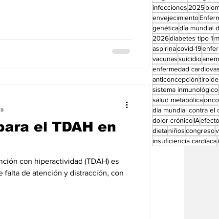
Perfiles especial
infecciones
2025
bio
envejecimiento
Enfer
genética
día mundial d
2026
diabetes tipo 1
m
aspirina
covid-19
enfe
vacunas
suicidio
anem
enfermedad cardiovas
anticoncepción
tiroid
sistema inmunológico
salud metabólica
onco
ra
día mundial contra el
dolor crónico
IA
efect
para el TDAH en
dieta
niños
congreso
insuficiencia cardíaca
tención con hiperactividad (TDAH) es
e falta de atención y distracción, con