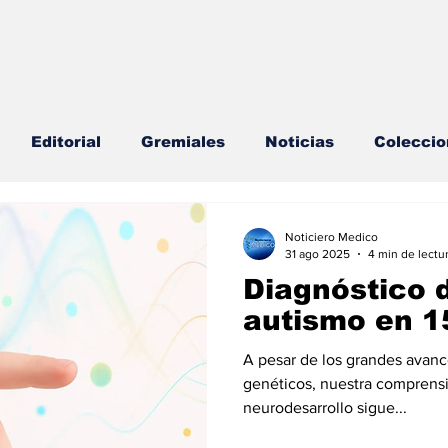
Editorial
Gremiales
Noticias
Coleccio
lud Mental
Agenda
Sección especial
Perfi
Noticiero Medico
31 ago 2025
4 min de lectu
Diagnóstico 
s
Endocrinología
Actualidad especial
autismo en 1
A pesar de los grandes avanc
cionable especial
Consulta Externa especial
E
genéticos, nuestra comprensi
neurodesarrollo sigue...