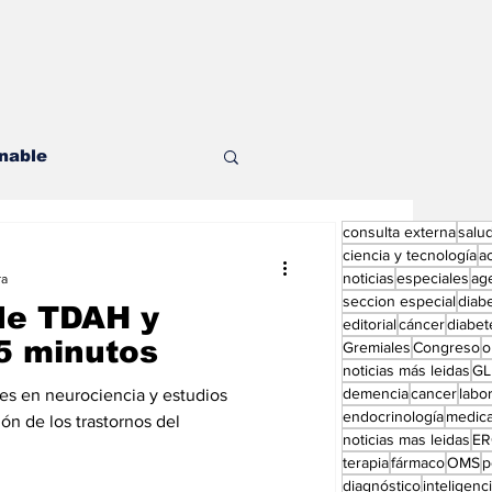
nable
consulta externa
salu
les
ciencia y tecnología
a
noticias
especiales
ag
ra
seccion especial
diab
de TDAH y
editorial
cáncer
diabet
5 minutos
Gremiales
Congreso
o
noticias más leidas
GL
demencia
cancer
labor
es en neurociencia y estudios
endocrinología
medic
ditorial especial
ón de los trastornos del
noticias mas leidas
ER
terapia
fármaco
OMS
p
diagnóstico
inteligencia