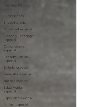
Noticiero Médico
2020
Publicaciones
Endocrinología
Actualidad especial
Ciencia y Tecnología
especial
Coleccionable
especial
Consulta Externa
especial
Editorial especial
Gremiales especial
Noticias especial
Salud Mental
especial
Especiales especial
Perfiles especial