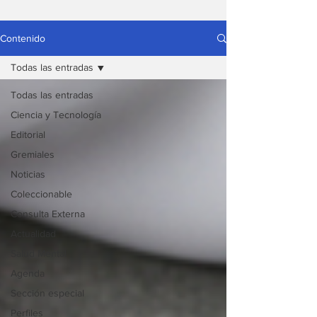
Contenido
Todas las entradas
Todas las entradas
Ciencia y Tecnología
Editorial
Gremiales
Noticias
Coleccionable
Consulta Externa
Actualidad
Salud Mental
Agenda
Sección especial
Perfiles