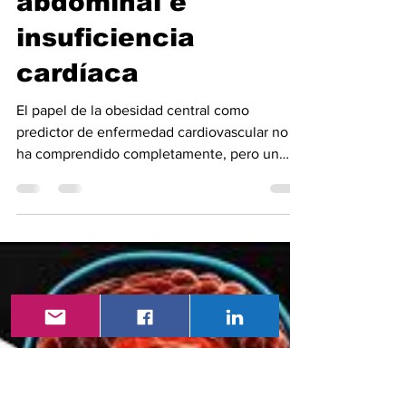
30 abr
3 min de lectura
Inflamación, grasa
abdominal e
insuficiencia
cardíaca
El papel de la obesidad central como
predictor de enfermedad cardiovascular no se
ha comprendido completamente, pero un
análisis reciente del Jackson Heart Study ha
proporcionado algunas respuestas. Szu-Han
Chen, estudiante de medicina de la Facultad
de Medicina de la Universidad Nacional Yang
Ming Chiao Tung en Taipei, Taiwán, y primer
autor del estudio, dijo que los hallazgos
resaltan cómo la grasa abdominal desempeña