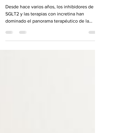
diabetes y obesidad
Desde hace varios años, los inhibidores de
SGLT2 y las terapias con incretina han
dominado el panorama terapéutico de la
diabetes debido a su potencia para reducir la
glucosa y su bajo riesgo asociado de
hipoglucemia, propiedades para bajar de
peso y otros beneficios metabólicos
cardiorrenales. Las terapias con incretina
también están bien establecidas como
tratamiento de la obesidad en pacientes sin
diabetes. En un simposio titulado “Amylin
como nueva terapia para la dia