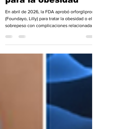
Medicamento oral
para la obesidad
En abril de 2026, la FDA aprobó orforglipron
(Foundayo, Lilly) para tratar la obesidad o el
sobrepeso con complicaciones relacionadas
con el peso. Esta aprobación de la FDA
representa un hito en el desarrollo de la
farmacoterapia para la obesidad, ya que
orforglipron es el primer agonista oral no
peptídico de molécula pequeña del receptor
GLP-1. Esta formulación de moléculas
pequeñas alinea cada vez más los
medicamentos para la obesidad con otros
medicamentos orales recetad