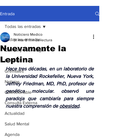
Entrada
Todas las entradas
Noticiero Medico
Todas las entradas
31 mar
8 min de lectura
Nuevamente la
Ciencia y Tecnología
Leptina
Editorial
Hace tres décadas, en un laboratorio de 
Gremiales
la Universidad Rockefeller, Nueva York, 
Noticias
Jeffrey Friedman, MD, PhD, profesor de 
genética molecular. observó una 
Coleccionable
paradoja que cambiaría para siempre 
Consulta Externa
nuestra comprensión de 
obesidad
.
Actualidad
Salud Mental
Agenda