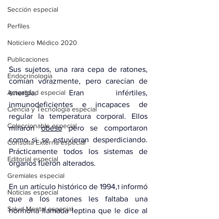
Sección especial
Perfiles
Noticiero Médico 2020
Publicaciones
Sus sujetos, una rara cepa de ratones, 
Endocrinología
comían vorazmente, pero carecían de 
Actualidad especial
energía. Eran infértiles, 
inmunodeficientes e incapaces de 
Ciencia y Tecnología especial
regular la temperatura corporal. Ellos 
Coleccionable especial
miraron 
obeso
 pero se comportaron 
como si se estuvieran desperdiciando. 
Consulta Externa especial
Prácticamente todos los sistemas de 
Editorial especial
órganos fueron alterados.
Gremiales especial
En un 
artículo histórico de 1994
,
 informó 
1
Noticias especial
que a los ratones les faltaba una 
Salud Mental especial
hormona llamada leptina que le dice al 