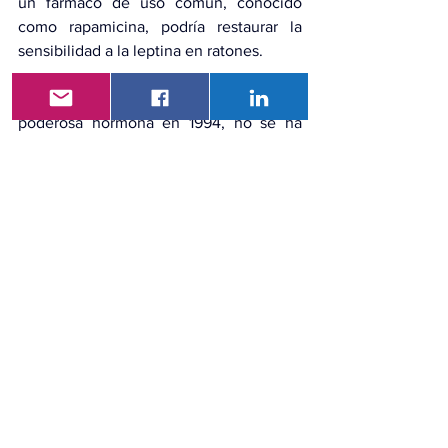
un fármaco de uso común, conocido 
como rapamicina, podría restaurar la 
sensibilidad a la leptina en ratones.
Aunque Jeff Friedman descubrió esta 
poderosa hormona en 1994, no se ha 
aprovechado todo su potencial para 
ayudar a las personas a perder peso 
porque la mayoría de los pacientes 
obesos han adquirido resistencia a la 
leptina, dijo Kristina Hedbacker, PhD, 
coautora del artículo reciente. y 
miembro del laboratorio de Friedman. Es 
realmente emocionante pensar que 
puede haber medios para abordar este 
problema.
Scherer está adoptando un enfoque 
diferente. Sostiene que reducir la 