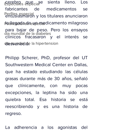
cerebro que se sienta lleno. Los 
Especiales especial
fabricantes de medicamentos se 
Perfiles especial
entusiasmaron y los titulares anunciaron 
la llegada de un medicamento milagroso 
Publicaciones especial
para bajar de peso. Pero los ensayos 
dia mundial de la diabetes
clínicos fracasaron y el interés se 
dia mundial de la hipertension
desvaneció.
Philipp Scherer, PhD, profesor del UT 
Southwestern Medical Center en Dallas, 
que ha estado estudiando las células 
grasas durante más de 30 años, señaló 
que clínicamente, con muy pocas 
excepciones, la leptina ha sido una 
quiebra total. Esa historia se está 
reescribiendo y es una historia de 
regreso.
La adherencia a los agonistas del 