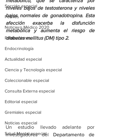
metabólico, que se caracteriza por 
Sección especial
niveles bajos de testosterona y niveles 
bajos normales de gonadotropina. Esta 
Perfiles
afección exacerba la disfunción 
Noticiero Médico 2020
metabólica y aumenta el riesgo de 
Publicaciones
diabetes mellitus (DM) tipo 2.
Endocrinología
Actualidad especial
Ciencia y Tecnología especial
Coleccionable especial
Consulta Externa especial
Editorial especial
Gremiales especial
Noticias especial
Un estudio llevado adelante por 
Salud Mental especial
investigadores del 
Departamento de 