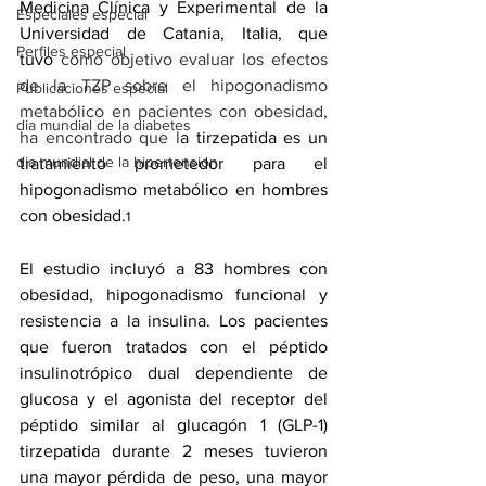
Medicina Clínica y Experimental de la 
Especiales especial
Universidad de Catania, Italia, que 
Perfiles especial
tuvo
 como objetivo evaluar los efectos 
de la TZP sobre el hipogonadismo 
Publicaciones especial
metabólico en pacientes con obesidad, 
dia mundial de la diabetes
ha encontrado que l
a tirzepatida es un 
dia mundial de la hipertension
tratamiento prometedor para el 
hipogonadismo metabólico en hombres 
con obesidad.
1
El estudio incluyó a 83 hombres con 
obesidad, hipogonadismo funcional y 
resistencia a la insulina. Los pacientes 
que fueron tratados con el péptido 
insulinotrópico dual dependiente de 
glucosa y el agonista del receptor del 
péptido similar al glucagón 1 (GLP-1) 
tirzepatida durante 2 meses tuvieron 
una mayor pérdida de peso, una mayor 