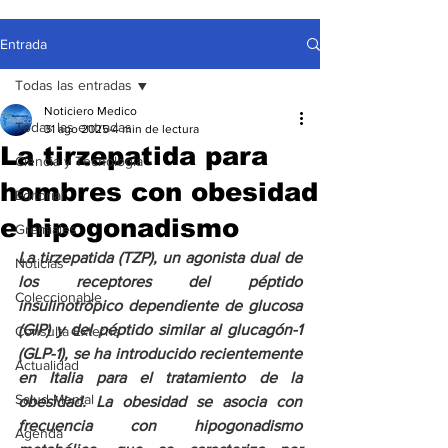
Entrada
Todas las entradas
Noticiero Medico
Todas las entradas
31 ago 2025
4 min de lectura
La tirzepatida para
Ciencia y Tecnología
hombres con obesidad
Editorial
e hipogonadismo
Gremiales
La tirzepatida (TZP), un agonista dual de 
Noticias
los receptores del péptido 
Coleccionable
insulinotrópico dependiente de glucosa 
(GIP) y del péptido similar al glucagón-1 
Consulta Externa
(GLP-1), se ha introducido recientemente 
Actualidad
en Italia para el tratamiento de la 
Salud Mental
obesidad. La obesidad se asocia con 
frecuencia con hipogonadismo 
Agenda