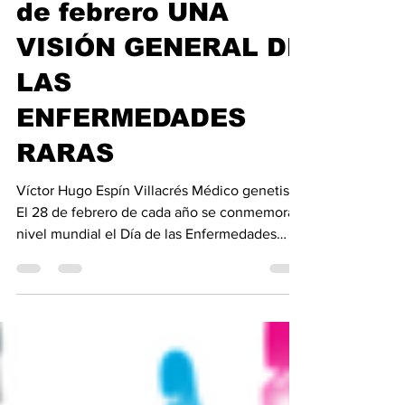
A propósito del 28
de febrero UNA
VISIÓN GENERAL DE
LAS
ENFERMEDADES
RARAS
Víctor Hugo Espín Villacrés Médico genetista
El 28 de febrero de cada año se conmemora a
nivel mundial el Día de las Enfermedades
Raras , una fecha destinada a sensibilizar a la
sociedad sobre estas patologías y visibilizar
los desafíos que enfrentan quienes viven con
ellas. Se consideran enfermedades raras
aquellas que afectan a un número reducido
de personas en la población, generalmente