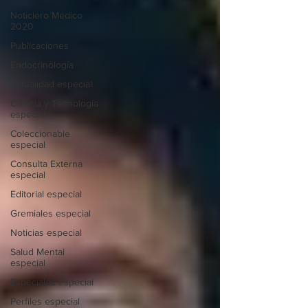
Noticiero Médico
2020
Publicaciones
Endocrinología
Actualidad especial
Ciencia y Tecnología
especial
Coleccionable
especial
Consulta Externa
especial
Editorial especial
Gremiales especial
Noticias especial
Salud Mental
especial
Especiales especial
Perfiles especial