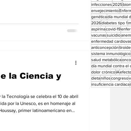
izarse en el NHS en Inglaterra durante
Perfiles especial
infecciones
2025
bio
s. La aprobación permitirá a los
envejecimiento
Enfer
ión cardíaca en casa utilizando
genética
día mundial d
2026
diabetes tipo 1
m
aspirina
covid-19
enfe
vacunas
suicidio
anem
enfermedad cardiovas
anticoncepción
tiroid
sistema inmunológico
salud metabólica
onco
día mundial contra el
dolor crónico
IA
efect
e la Ciencia y
dieta
niños
congreso
insuficiencia cardíaca
 la Tecnología se celebra el 10 de abril
cida por la Unesco, es en homenaje al
Houssay, primer latinoamericano en
 resaltar la
la investigación y el desarrollo