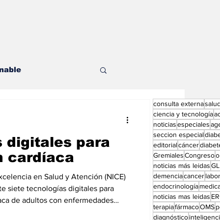
nable
consulta externa
salu
les
ciencia y tecnología
a
noticias
especiales
ag
seccion especial
diab
 digitales para
editorial
cáncer
diabet
n cardíaca
Gremiales
Congreso
o
noticias más leidas
GL
demencia
cancer
labor
 Excelencia en Salud y Atención (NICE)
endocrinología
medic
ditorial especial
 siete tecnologías digitales para
noticias mas leidas
ER
díaca de adultos con enfermedades
terapia
fármaco
OMS
p
diagnóstico
inteligencia