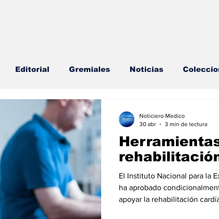
Editorial
Gremiales
Noticias
Coleccio
lud Mental
Agenda
Sección especial
Perfi
Noticiero Medico
30 abr
3 min de lectura
Herramientas
s
Endocrinología
Actualidad especial
rehabilitació
El Instituto Nacional para la
cionable especial
Consulta Externa especial
E
ha aprobado condicionalmente
apoyar la rehabilitación car
cardiovasculares (ECV). El borrador final de la guía,1 establece que