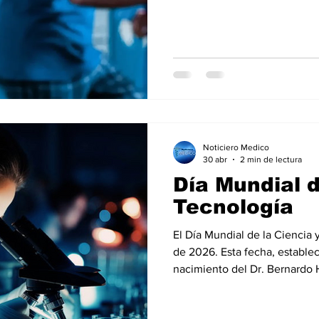
estas plataformas pueden util
l
Salud Mental especial
Especiales especial
un periodo de prueba de 3 año
pacientes realizar rehabilitac
smartphones, tabletas u o
de la diabetes
dia mundial de la hipertension
Noticiero Medico
30 abr
2 min de lectura
Día Mundial d
Tecnología
El Día Mundial de la Ciencia y
de 2026. Esta fecha, estable
nacimiento del Dr. Bernardo 
ganar el Premio Nobel de Medicina. Su objetivo es
importancia de la innovación, 