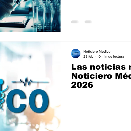
científico en la vida cotidiana. Aspectos clave de la celebrac
2026 Origen y Propósito: Instituido en 1982, el día busca fomentar
la conciencia s
Noticiero Medico
28 feb
0 min de lectura
Las noticias 
Noticiero Mé
2026