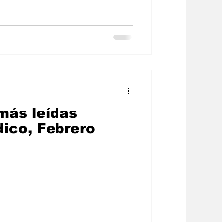
ión
más leídas
dico, Febrero