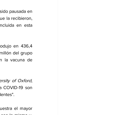
sido pausada en 
 la recibieron, 
ncluida en esta 
odujo en 436,4 
illón del grupo 
de las vacunas de ARN mensajero y 1,6 por millón de los que recibieron la vacuna de 
rsity of Oxford,
a COVID-19 son 
entes".
estra el mayor 