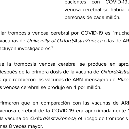
pacientes con COVID-19,
venosa cerebral se habría 
personas de cada millón.
lar 
trombosis venosa cerebral
 por COVID-19 es "mucha
 vacunas de 
University of Oxford/AstraZeneca
ncluyen investigadores.¹
e la trombosis venosa cerebral se produce en apro
después de la primera dosis de la vacuna de 
Oxford/Astr
 que recibieron las vacunas de ARN mensajero de 
Pfiz
is venosa cerebral se produjo en 4 por millón.
afirmaron que en comparación con las vacunas de ARN
 venosa cerebral de la COVID-19 era aproximadamente 1
la vacuna de 
Oxford/AstraZeneca,
 el riesgo de trombosis
nas 8 veces mayor. 