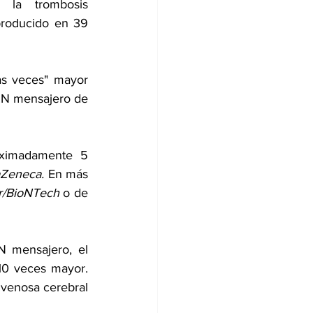
 la trombosis 
producido en 39 
s veces" mayor 
 o las de ARN mensajero de 
ximadamente 5 
aZeneca.
 En más 
er/BioNTech
 o de 
 mensajero, el 
0 veces mayor. 
 venosa cerebral 