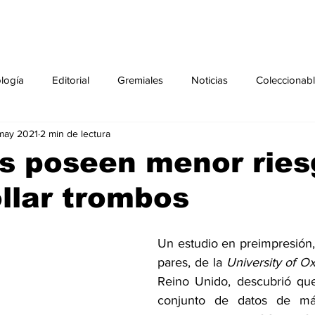
ología
Editorial
Gremiales
Noticias
Coleccionab
may 2021
2 min de lectura
Agenda
Sección especial
Perfiles
Noticiero Médic
s poseen menor ries
llar trombos
pecial
Ciencia y Tecnología especial
Coleccionable especi
Un 
estudio
 en preimpresión, 
torial especial
Gremiales especial
Noticias especial
pares, de la 
University of Ox
Reino Unido, descubrió que
conjunto de datos de má
especial
Publicaciones especial
dia mundial de la diabetes