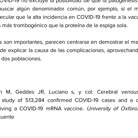
VID-19 no excluye la posibilidad de que la patogénesis 
buscar algún denominador común, por ejemplo, si el m
ular que la alta incidencia en COVID-19 frente a la vac
s más trombogénico que la proteína de la espiga sola.
os son importantes, parecen centrarse en demostrar el men
de explicar la causa de las complicaciones, aprovechando 
s dos poblaciones.
n M, Geddes JR, Luciano s, y col. Cerebral venous 
t study of 513,284 confirmed COVID-19 cases and a c
eiving a COVID-19 mRNA vaccine. 
University of Oxford
Fuente