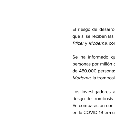
dia mundial de la hipertension
El riesgo de desarrol
que si se reciben las
Pfizer
 y 
Moderna,
 co
Se ha informado qu
personas por millón 
de 480.000 personas
Moderna,
 la trombos
Los investigadores 
riesgo de trombosis
En comparación con 
en la COVID-19 era u