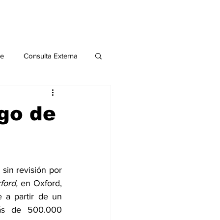
le
Consulta Externa
o 2020
Publicaciones
go de
al
sin revisión por 
Salud Mental especial
ford,
 en Oxford, 
 a partir de un 
s de 500.000 