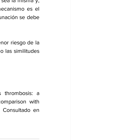
sea la misma y, 
ecanismo es el 
unación se debe 
or riesgo de la 
las similitudes 
thrombosis: a 
omparison with 
. Consultado en 