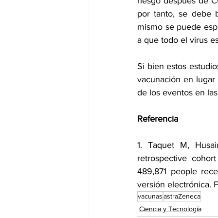
riesgo después de CO
por tanto, se debe 
mismo se puede espec
a que todo el virus e
Si bien estos estudi
vacunación en lugar 
de los eventos en la
Referencia
1. 
Taquet M, Husai
retrospective cohor
489,871 people rec
versión electrónica. 
vacunas
astraZeneca
Ciencia y Tecnología