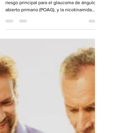
Vitamina B3 protege
contra el glaucoma
La hipertensión ocular (OHT) es un factor de
riesgo principal para el glaucoma de ángulo
abierto primario (POAG), y la nicotinamida
sistémica ha surgido como una posible
intervención profiláctica metabólica para
prevenir la conversión; sin embargo, faltan
pruebas reales En un estudio dirigido por
Jawad Muayad, MD, de la Universidad Texas
A&M en Houston y publicado en línea el 9 de
julio en JAMA Oftalmología,¹ se demostró
que entre los pacientes con presión ocular
alta, aque