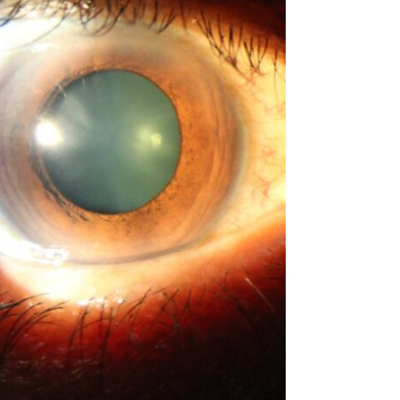
se tratarán cambiando los genes de un
paciente. Si los ensayos de fase 3 en curso
tienen éxito, la edición genética ofrecerá una
nueva terapia para la transtiretina amiloidosis,
y es posible que los tratamientos para la
hiperlipidemia no se queden atr