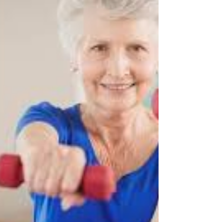
contemporáneo
César Paz-y-Miño. Investigador en Genética y
Genómica Médica. Facultad de Ciencias de la
Salud “Eugenio Espejo”, Universidad UTE.
Quito. Existe una contradicción profunda en
el corazón de la ciencia moderna. Nunca
antes la humanidad produjo tanto
conocimiento biomédico, tanta información
genética y tanta capacidad tecnológica para
comprender la vida. Y, sin embargo, gran
parte de ese conocimiento permanece
restringido detrás de muros de pagos
administrados por corporaciones