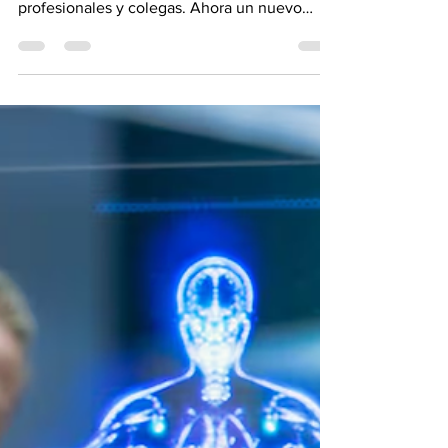
pacientes y médicos, clínicos y evidencia, y
profesionales y colegas. Ahora un nuevo
grupo ha entrado en la sala de examen: la IA.
Los algoritmos diagnósticos pueden analizar
miles de puntos de datos en segundos,
comparar síntomas con millones de
historiales clínicos y aportar
recomendaciones de tratamiento que
ninguna mente humana podría generar por sí
misma. Sin embargo, a pesar de toda su
potencia computacional, la IA en medicina c