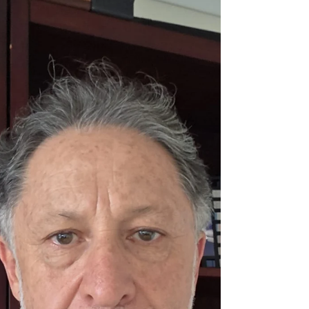
La pérdida del reflejo corneal puede predecir
la muerte dentro de las 24 horas, lo que
ofrece una herramienta sencilla para que los
médicos guíen a las familias durante las
últimas horas de un ser querido. Este estudio
destaca su potencial junto con los
indicadores existentes sobre el final de su
vida útil. Jung Hun Kang, MD, PhD, director
del centro de cuidados paliativos del Hospital
Universitario Nacional de Gyeongsang en
Corea del Sur, en un artículo publicado en
Cuidad