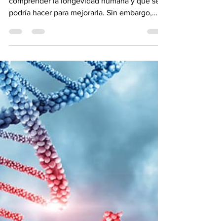
La esperanza de
vida es hereditaria
Muchos investigadores han intentado
comprender la longevidad humana y qué se
podría hacer para mejorarla. Sin embargo,
este es un tema difícil de estudiar porque se
requiere mucho tiempo para recopilar datos
sobre la esperanza de vida humana, y
muchos factores diferentes pueden contribuir
a la mortalidad Durante décadas, el consenso
sostuvo que el estilo de vida y el medio
ambiente eran los principales impulsores del
envejecimiento. Pero esa opinión está siendo
reexaminada