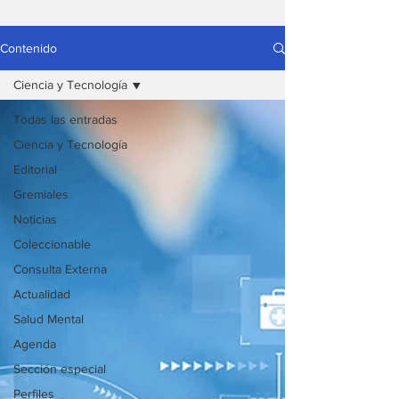
Contenido
Ciencia y Tecnología
Todas las entradas
Ciencia y Tecnología
Editorial
Gremiales
Noticias
Coleccionable
Consulta Externa
Actualidad
Salud Mental
Agenda
Sección especial
Perfiles