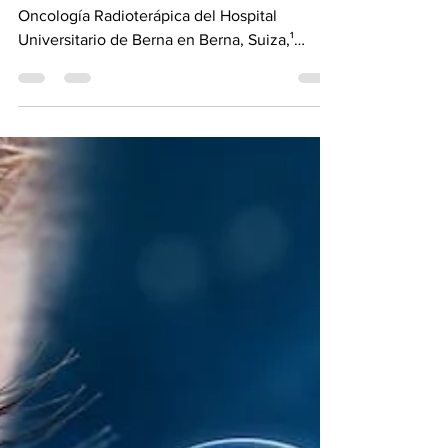
oncología
Fabio Dennstädt, MD, del Departamento de
Oncología Radioterápica del Hospital
Universitario de Berna en Berna, Suiza,¹
señala que la IA está alimentando grandes
esperanzas en la sanidad y la medicina,
especialmente en oncología. Está abriendo la
puerta a terapias más precisas y
personalizadas y a una mejor atención al
paciente en todos los aspectos del
tratamiento del cáncer. La IA ya está
mejorando el diagnóstico oncológico
rutinario y podría ampliar el abanico de
métodos pa