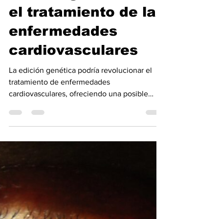
Noticiero Medico
30 jun
5 min de lectura
Edición genética en
el tratamiento de las
enfermedades
cardiovasculares
La edición genética podría revolucionar el
tratamiento de enfermedades
cardiovasculares, ofreciendo una posible
terapia única. Las enfermedades
cardiovasculares podrían estar entre las
primeras afecciones médicas del mundo que