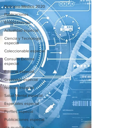
Noticiero Médico 2020
Publicaciones
Endocrinología
Actualidad especial
Ciencia y Tecnología
especial
Coleccionable especial
Consulta Externa
especial
Editorial especial
Gremiales especial
Noticias especial
Salud Mental especial
Especiales especial
Perfiles especial
Publicaciones especial
dia mundial de la