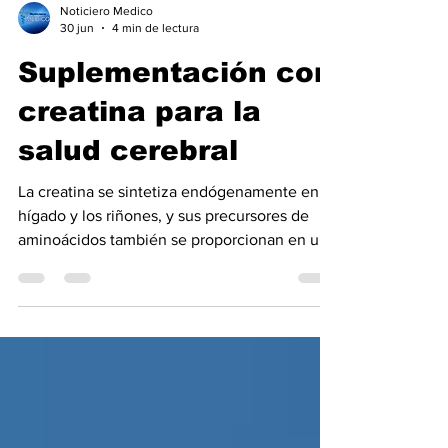
Noticiero Medico
30 jun
4 min de lectura
Suplementación con
creatina para la
salud cerebral
La creatina se sintetiza endógenamente en el
hígado y los riñones, y sus precursores de
aminoácidos también se proporcionan en una
variedad de alimentos,1 incluyendo carne y
verduras. La mayor parte de la creatina del
organismo se almacena en las células
musculares como fosfocreatina; La creatina
ayuda a reponer el trifosfato de adenosina
durante la actividad física, por lo que hemos
visto que los suplementos de creatina se han