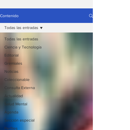
Contenido
Todas las entradas
Todas las entradas
Ciencia y Tecnología
Editorial
Gremiales
Noticias
Coleccionable
Consulta Externa
Actualidad
Salud Mental
Agenda
Sección especial
Perfiles