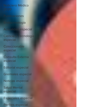
Noticiero Médico
2020
Publicaciones
Endocrinología
Actualidad especial
Ciencia y Tecnología
especial
Coleccionable
especial
Consulta Externa
especial
Editorial especial
Gremiales especial
Noticias especial
Salud Mental
especial
Especiales especial
Perfiles especial