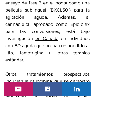
ensayo de fase 3 en el hogar
 como una 
película sublingual (BXCL501) para la 
agitación aguda. Además, el 
cannabidiol, aprobado como Epidiolex 
para las convulsiones, está bajo 
investigación 
en Canadá
 en individuos 
con BD aguda que no han respondido al 
litio, lamotrigina u otras terapias 
estándar.
Otros tratamientos prospectivos 
incluyen la psilocibina, que se demostró 
en un pequeño estudio abierto 
publicado en 2023 en JAMA 
Psychiatry que se asocia con la remisión 
en pacientes con trastorno bipolar II en 
combinación con psicoterapia. La 
ketamina, un agente anestésico 
utilizado como antidepresivo, también 