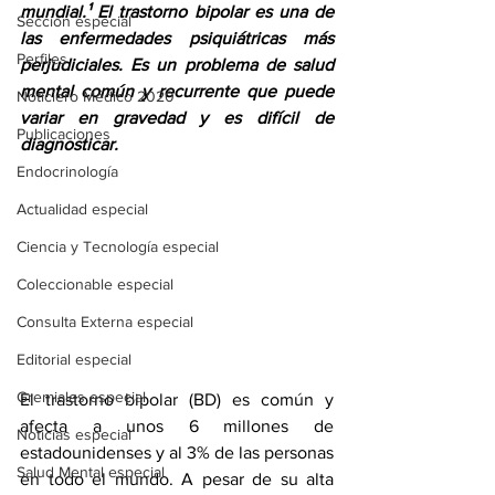
mundial.¹ El trastorno bipolar es una de 
Sección especial
las enfermedades psiquiátricas más 
Perfiles
perjudiciales. Es un problema de salud 
mental común y recurrente que puede 
Noticiero Médico 2020
variar en gravedad y es difícil de 
Publicaciones
diagnosticar.
Endocrinología
Actualidad especial
Ciencia y Tecnología especial
Coleccionable especial
Consulta Externa especial
Editorial especial
Gremiales especial
El trastorno bipolar (BD) es común y 
afecta a unos 6 millones de 
Noticias especial
estadounidenses y al 3% de las personas 
Salud Mental especial
en todo el mundo. A pesar de su alta 