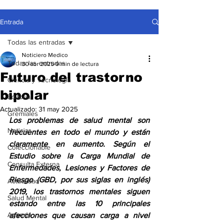
Entrada
Todas las entradas
Noticiero Medico
Todas las entradas
30 abr 2025
9 min de lectura
Futuro del trastorno
Ciencia y Tecnología
bipolar
Editorial
Actualizado:
31 may 2025
Gremiales
Los problemas de salud mental son 
Noticias
frecuentes en todo el mundo y están 
claramente en aumento. Según el 
Coleccionable
Estudio sobre la Carga Mundial de 
Consulta Externa
Enfermedades, Lesiones y Factores de 
Riesgo (GBD, por sus siglas en inglés) 
Actualidad
2019, los trastornos mentales siguen 
Salud Mental
estando entre las 10 principales 
Agenda
afecciones que causan carga a nivel 