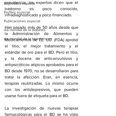
prevalencia, los expertos dicen que el 
Especiales especial
trastorno es poco conocido, 
Perfiles especial
infradiagnosticado y poco financiado.
Publicaciones especial
Han pasado más de 50 años desde que 
dia mundial de la diabetes
la Administración de Alimentos y 
dia mundial de la hipertension
Medicamentos de EE. UU. (FDA) aprobó 
el litio, el mejor tratamiento y el 
estándar de oro para el BD. Pero el litio, 
y la docena de anticonvulsivos y 
antipsicóticos atípicos aprobados para el 
BD desde 1970, no se desarrollaron para 
tratar la afección. Eran, en esencia, 
terapias reutilizadas. Lo mismo ocurre 
con los antidepresivos, que pueden 
usarse fuera de etiqueta para el BD.
La investigación de nuevas terapias 
farmacológicas para el BD se ha visto 