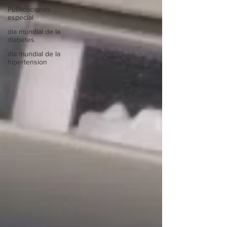
Publicaciones
especial
dia mundial de la
diabetes
dia mundial de la
hipertension