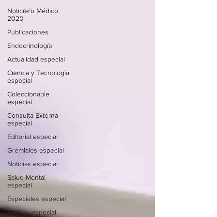
Noticiero Médico
2020
Publicaciones
Endocrinología
Actualidad especial
Ciencia y Tecnología
especial
Coleccionable
especial
Consulta Externa
especial
Editorial especial
Gremiales especial
Noticias especial
Salud Mental
especial
Especiales especial
Perfiles especial