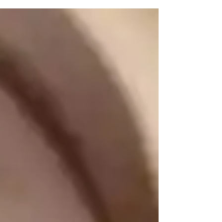
MD, PhD, profesora de medicina y pediatría
en la Facultad de Medicina de Yale y
directora del Centro de Investigación sobre la
Obesidad de Yale, en New Haven,
Connecticut, la obesidad provoca más de
200 enfermedades aguas abajo, pero
históricamente hemos tratado esas condi