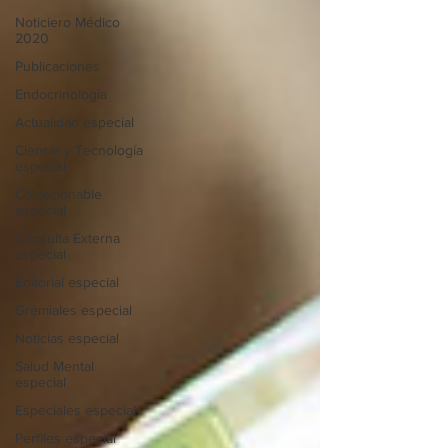
Noticiero Médico
2020
Publicaciones
Endocrinología
Actualidad especial
Ciencia y Tecnología
especial
Coleccionable
especial
Consulta Externa
especial
Editorial especial
Gremiales especial
Noticias especial
Salud Mental
especial
Especiales especial
Perfiles especial