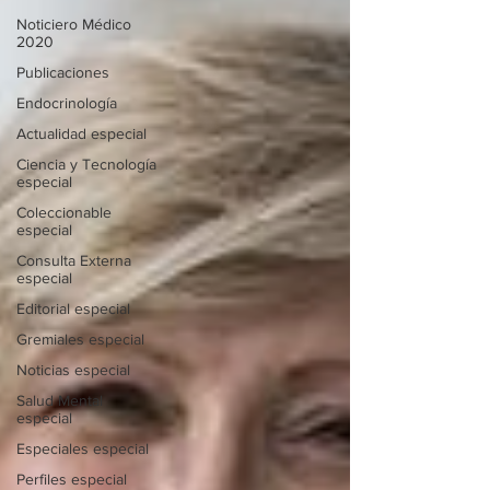
Noticiero Médico
2020
Publicaciones
Endocrinología
Actualidad especial
Ciencia y Tecnología
especial
Coleccionable
especial
Consulta Externa
especial
Editorial especial
Gremiales especial
Noticias especial
Salud Mental
especial
Especiales especial
Perfiles especial