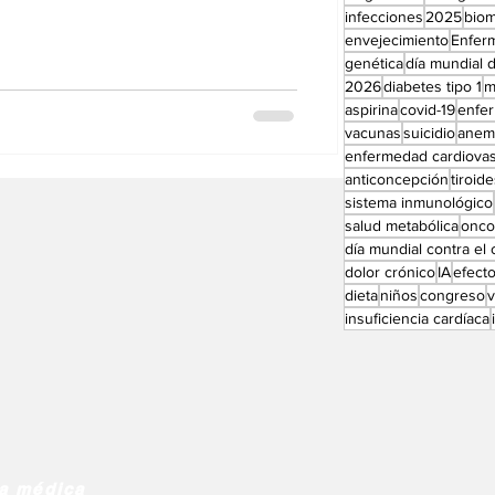
Perfiles especial
infecciones
2025
bio
envejecimiento
Enfer
genética
día mundial d
2026
diabetes tipo 1
m
aspirina
covid-19
enfe
vacunas
suicidio
anem
enfermedad cardiovas
anticoncepción
tiroid
sistema inmunológico
salud metabólica
onco
día mundial contra el
dolor crónico
IA
efect
dieta
niños
congreso
insuficiencia cardíaca
ia médica