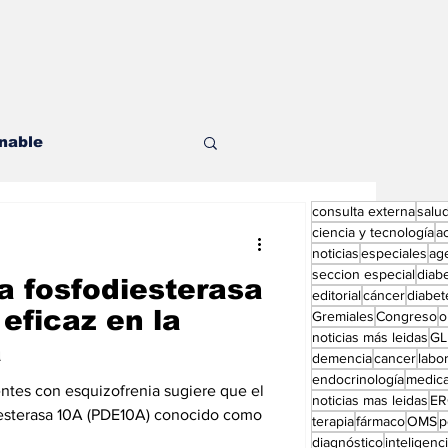
nable
consulta externa
salu
les
ciencia y tecnología
a
noticias
especiales
ag
seccion especial
diab
la fosfodiesterasa
editorial
cáncer
diabet
eficaz en la
Gremiales
Congreso
o
noticias más leidas
GL
a
demencia
cancer
labor
endocrinología
medic
ditorial especial
ntes con esquizofrenia sugiere que el
noticias mas leidas
ER
iesterasa 10A (PDE10A) conocido como
terapia
fármaco
OMS
p
diagnóstico
inteligencia