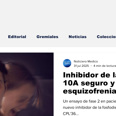
Editorial
Gremiales
Noticias
Coleccio
lud Mental
Agenda
Sección especial
Perfi
Noticiero Medico
31 jul 2025
4 min de lectura
Inhibidor de 
s
Endocrinología
Actualidad especial
10A seguro y 
esquizofreni
cionable especial
Consulta Externa especial
E
Un ensayo de fase 2 en pacie
nuevo inhibidor de la fosfod
CPL'36...