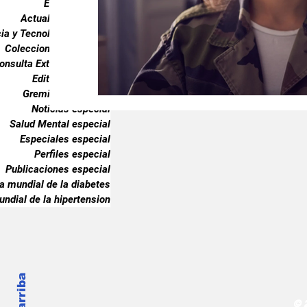
Endocrinología
Gremiales especial
Noticias especia
Actualidad especial
ia y Tecnología especial
Coleccionable especial
onsulta Externa especial
Publicaciones especial
dia mundial 
Editorial especial
Gremiales especial
Noticias especial
Salud Mental especial
Especiales especial
Perfiles especial
Publicaciones especial
ia mundial de la diabetes
undial de la hipertension
© 