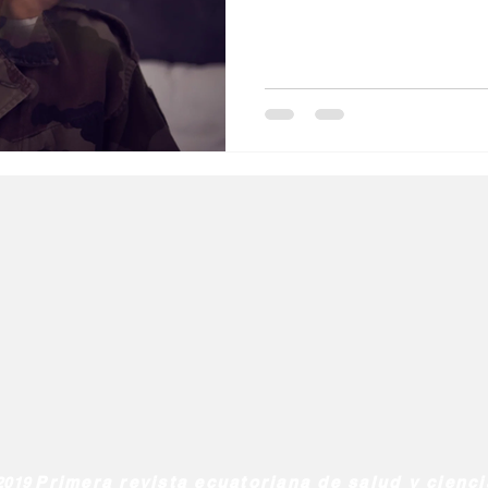
l
Salud Mental especial
Especiales especial
de la diabetes
dia mundial de la hipertension
Primera revista ecuatoriana de salud y cienc
2019