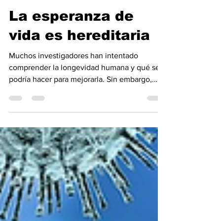
30 jun
5 min de lectura
La esperanza de
vida es hereditaria
Muchos investigadores han intentado
comprender la longevidad humana y qué se
podría hacer para mejorarla. Sin embargo,
este es un tema difícil de estudiar porque se
requiere mucho tiempo para recopilar datos
sobre la esperanza de vida humana, y
muchos factores diferentes pueden contribuir
a la mortalidad Durante décadas, el consenso
sostuvo que el estilo de vida y el medio
ambiente eran los principales impulsores del
envejecimiento. Pero esa opinión está siendo
reexaminada