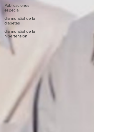
Publicaciones
especial
dia mundial de la
diabetes
dia mundial de la
hipertension