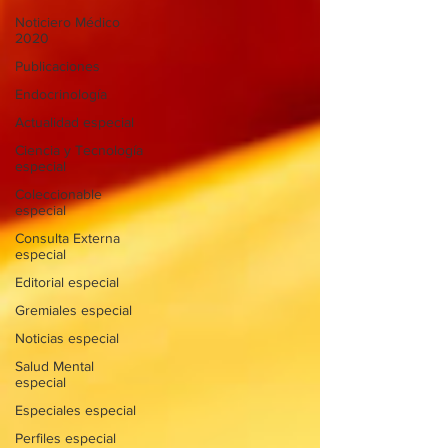
Noticiero Médico
2020
Publicaciones
Endocrinología
Actualidad especial
Ciencia y Tecnología
especial
Coleccionable
especial
Consulta Externa
especial
Editorial especial
Gremiales especial
Noticias especial
Salud Mental
especial
Especiales especial
Perfiles especial