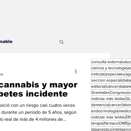
nable
consulta externa
salu
les
ciencia y tecnología
a
noticias
especiales
ag
ra
seccion especial
diab
cannabis y mayor
editorial
cáncer
diabet
betes incidente
Gremiales
Congreso
o
noticias más leidas
GL
demencia
cancer
labor
oció con un riesgo casi cuatro veces
endocrinología
medic
ditorial especial
s durante un período de 5 años, según
noticias mas leidas
ER
do real de más de 4 millones de
terapia
fármaco
OMS
p
diagnóstico
inteligencia