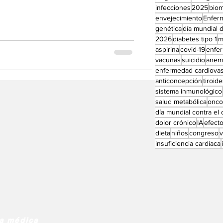
o plazo siguen sin estar claros:
Perfiles especial
infecciones
2025
bio
eficios antiinflamatorios o
envejecimiento
Enfer
as que otros plantean preocupaciones
genética
día mundial d
2026
diabetes tipo 1
m
sobre el metabolismo de la glucosa y la
aspirina
covid-19
enfe
vacunas
suicidio
anem
enfermedad cardiovas
anticoncepción
tiroid
sistema inmunológico
salud metabólica
onco
día mundial contra el
dolor crónico
IA
efect
dieta
niños
congreso
insuficiencia cardíaca
ia médica