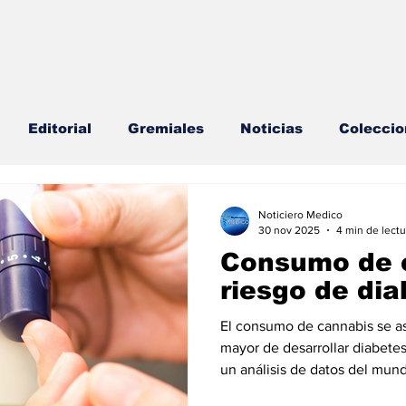
Editorial
Gremiales
Noticias
Coleccio
lud Mental
Agenda
Sección especial
Perfi
Noticiero Medico
30 nov 2025
4 min de lectu
Consumo de 
s
Endocrinología
Actualidad especial
riesgo de dia
El consumo de cannabis se as
cionable especial
Consulta Externa especial
E
mayor de desarrollar diabete
un análisis de datos del mun
adultos. A medida que aumenta el consumo mundial de cannabis,