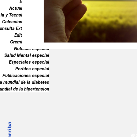
Endocrinología
Gremiales especial
Noticias especia
Actualidad especial
ia y Tecnología especial
Coleccionable especial
onsulta Externa especial
Publicaciones especial
dia mundial 
Editorial especial
Gremiales especial
Noticias especial
Salud Mental especial
Especiales especial
Perfiles especial
Publicaciones especial
ia mundial de la diabetes
undial de la hipertension
© 