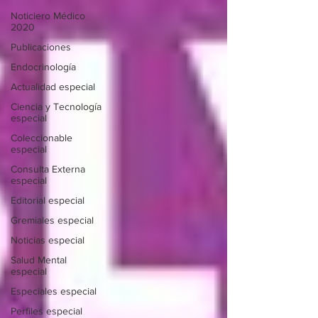
Noticiero Médico
2020
Publicaciones
Endocrinología
Actualidad especial
Ciencia y Tecnología
especial
Coleccionable
especial
Consulta Externa
especial
Editorial especial
Gremiales especial
Noticias especial
Salud Mental
especial
Especiales especial
Perfiles especial