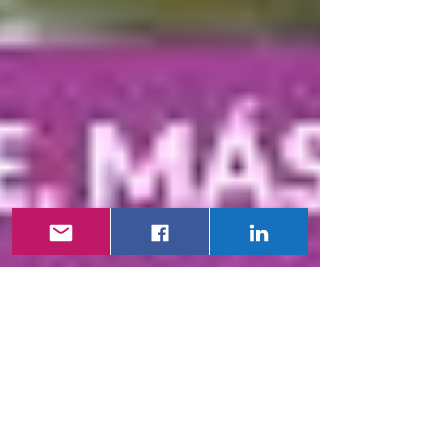
Noticiero Medico
31 may
1 min de lectura
VAC- LatAm 26 -