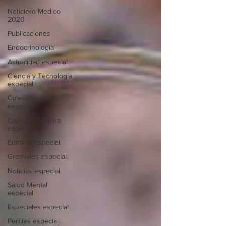
Noticiero Médico
2020
Publicaciones
Endocrinología
Actualidad especial
Ciencia y Tecnología
especial
Coleccionable
especial
Consulta Externa
especial
Editorial especial
Gremiales especial
Noticias especial
Salud Mental
especial
Especiales especial
Perfiles especial