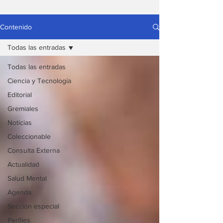
Contenido
Todas las entradas
Todas las entradas
Ciencia y Tecnología
Editorial
Gremiales
Noticias
Coleccionable
Consulta Externa
Actualidad
Salud Mental
Agenda
Sección especial
Perfiles