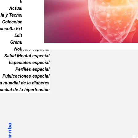
Endocrinología
Gremiales especial
Noticias especia
Actualidad especial
ia y Tecnología especial
Coleccionable especial
onsulta Externa especial
Publicaciones especial
dia mundial 
Editorial especial
Gremiales especial
Noticias especial
Salud Mental especial
Especiales especial
Perfiles especial
Publicaciones especial
ia mundial de la diabetes
undial de la hipertension
© 