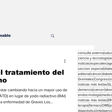
nable
consulta externa
salu
les
ciencia y tecnología
a
noticias
especiales
ag
seccion especial
diab
l tratamiento del
editorial
cáncer
diabet
mo
Gremiales
Congreso
o
noticias más leidas
GL
demencia
cancer
labor
estar cambiando hacia un mayor uso de
endocrinología
medic
ditorial especial
ATD) en lugar de yodo radiactivo (RAI)
noticias mas leidas
ER
la enfermedad de Graves Los
terapia
fármaco
OMS
p
r cambiando hacia un mayor uso de
diagnóstico
inteligencia