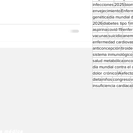
ATD) en lugar de yodo radiactivo (RAI)
Perfiles especial
infecciones
2025
bio
e la enfermedad de Graves. La
envejecimiento
Enfer
do poco frecuente, pero difícil de
genética
día mundial d
2026
diabetes tipo 1
m
gació
aspirina
covid-19
enfe
vacunas
suicidio
anem
enfermedad cardiovas
anticoncepción
tiroid
sistema inmunológico
salud metabólica
onco
día mundial contra el
dolor crónico
IA
efect
dieta
niños
congreso
insuficiencia cardíaca
ia médica