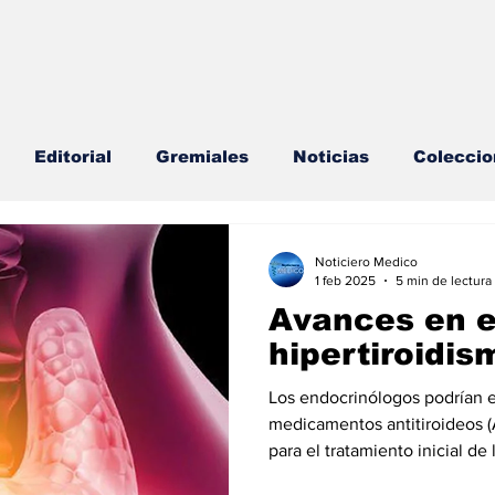
Editorial
Gremiales
Noticias
Coleccio
lud Mental
Agenda
Sección especial
Perfi
Noticiero Medico
1 feb 2025
5 min de lectura
Avances en e
s
Endocrinología
Actualidad especial
hipertiroidis
Los endocrinólogos podrían 
cionable especial
Consulta Externa especial
E
medicamentos antitiroideos (
para el tratamiento inicial de 
endocrinólogos podrían esta