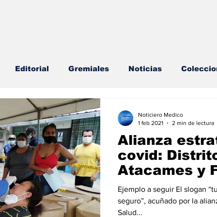
Editorial
Gremiales
Noticias
Coleccio
lud Mental
Agenda
Sección especial
Perfi
Noticiero Medico
1 feb 2021
2 min de lectura
Alianza estra
s
Endocrinología
Actualidad especial
covid: Distri
Atacames y F
Caemba
cionable especial
Consulta Externa especial
E
Ejemplo a seguir El slogan “tu
seguro”, acuñado por la alianz
Salud...