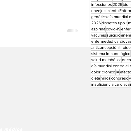
Perfiles especial
infecciones
2025
bio
envejecimiento
Enfer
genética
día mundial d
2026
diabetes tipo 1
m
aspirina
covid-19
enfe
vacunas
suicidio
anem
enfermedad cardiovas
anticoncepción
tiroid
sistema inmunológico
salud metabólica
onco
día mundial contra el
dolor crónico
IA
efect
dieta
niños
congreso
insuficiencia cardíaca
ia médica