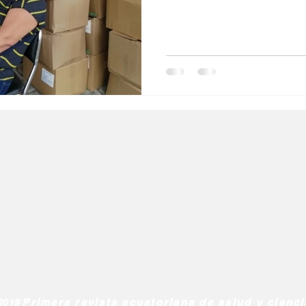
l
Salud Mental especial
Especiales especial
de la diabetes
dia mundial de la hipertension
Primera revista ecuatoriana de salud y cienc
2019