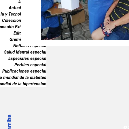
Endocrinología
Gremiales especial
Noticias especia
Actualidad especial
ia y Tecnología especial
Coleccionable especial
onsulta Externa especial
Publicaciones especial
dia mundial 
Editorial especial
Gremiales especial
Noticias especial
Salud Mental especial
Especiales especial
Perfiles especial
Publicaciones especial
ia mundial de la diabetes
undial de la hipertension
© 