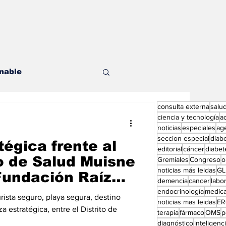
nable
consulta externa
salu
les
ciencia y tecnología
a
noticias
especiales
ag
seccion especial
diab
tégica frente al
editorial
cáncer
diabet
to de Salud Muisne
Gremiales
Congreso
o
noticias más leidas
GL
undación Raíz
demencia
cancer
labor
endocrinología
medic
ditorial especial
rista seguro, playa segura, destino
noticias mas leidas
ER
a estratégica, entre el Distrito de
terapia
fármaco
OMS
p
diagnóstico
inteligencia