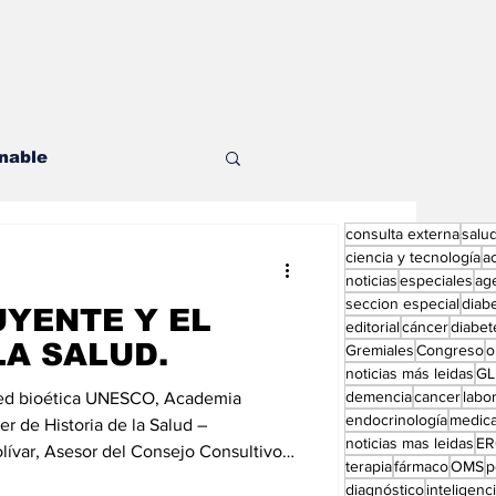
nable
consulta externa
salu
les
ciencia y tecnología
a
noticias
especiales
ag
seccion especial
diab
UYENTE Y EL
editorial
cáncer
diabet
LA SALUD.
Gremiales
Congreso
o
noticias más leidas
GL
demencia
cancer
labor
Red bioética UNESCO, Academia
endocrinología
medic
ditorial especial
er de Historia de la Salud –
noticias mas leidas
ER
ívar, Asesor del Consejo Consultivo
terapia
fármaco
OMS
p
diagnóstico
inteligencia