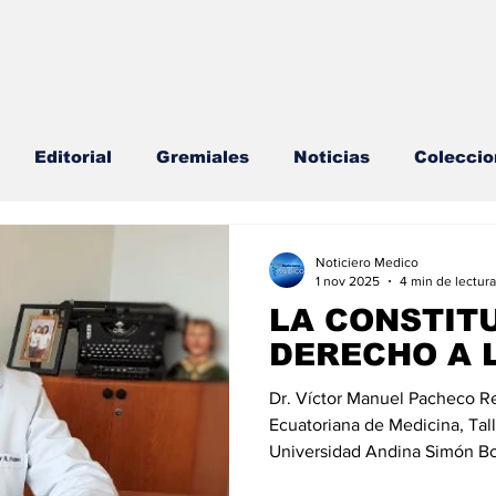
Editorial
Gremiales
Noticias
Coleccio
lud Mental
Agenda
Sección especial
Perfi
Noticiero Medico
1 nov 2025
4 min de lectura
LA CONSTIT
s
Endocrinología
Actualidad especial
DERECHO A 
Dr. Víctor Manuel Pacheco 
cionable especial
Consulta Externa especial
E
Ecuatoriana de Medicina, Tall
Universidad Andina Simón Bol
de la Red Bioética UNESCO Estamos en las vísperas de la