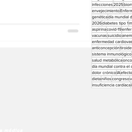
ente que parece ser entendida solo
Perfiles especial
infecciones
2025
bio
eso cuyo producto sería una nueva
envejecimiento
Enfer
i contamos la primera, la de Quito de
genética
día mundial d
2026
diabetes tipo 1
m
r las instancias de poder
aspirina
covid-19
enfe
vacunas
suicidio
anem
enfermedad cardiovas
anticoncepción
tiroid
sistema inmunológico
salud metabólica
onco
día mundial contra el
dolor crónico
IA
efect
dieta
niños
congreso
insuficiencia cardíaca
ia médica