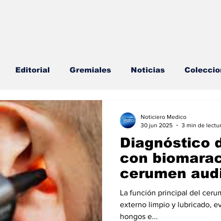
Editorial
Gremiales
Noticias
Coleccio
lud Mental
Agenda
Sección especial
Perfi
Noticiero Medico
30 jun 2025
3 min de lectu
Diagnóstico 
s
Endocrinología
Actualidad especial
con biomarac
cerumen audi
cionable especial
Consulta Externa especial
E
La función principal del cer
externo limpio y lubricado, ev
hongos e...