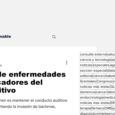
nable
consulta externa
salu
les
ciencia y tecnología
a
noticias
especiales
ag
ra
seccion especial
diab
de enfermedades
editorial
cáncer
diabet
adores del
Gremiales
Congreso
o
noticias más leidas
GL
tivo
demencia
cancer
labor
endocrinología
medic
ditorial especial
umen es mantener el conducto auditivo
noticias mas leidas
ER
itando la invasión de bacterias,
terapia
fármaco
OMS
p
diagnóstico
inteligencia