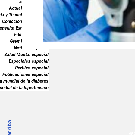
Endocrinología
Gremiales especial
Noticias especia
Actualidad especial
ia y Tecnología especial
Coleccionable especial
onsulta Externa especial
Publicaciones especial
dia mundial 
Editorial especial
Gremiales especial
Noticias especial
Salud Mental especial
Especiales especial
Perfiles especial
Publicaciones especial
ia mundial de la diabetes
undial de la hipertension
© 