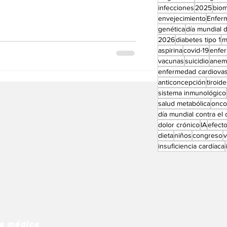
Perfiles especial
infecciones
2025
bio
envejecimiento
Enfer
genética
día mundial d
2026
diabetes tipo 1
m
aspirina
covid-19
enfe
vacunas
suicidio
anem
enfermedad cardiovas
anticoncepción
tiroid
sistema inmunológico
salud metabólica
onco
día mundial contra el
dolor crónico
IA
efect
dieta
niños
congreso
insuficiencia cardíaca
ia médica