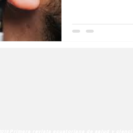
l
Salud Mental especial
Especiales especial
de la diabetes
dia mundial de la hipertension
Primera revista ecuatoriana de salud y cienc
2019