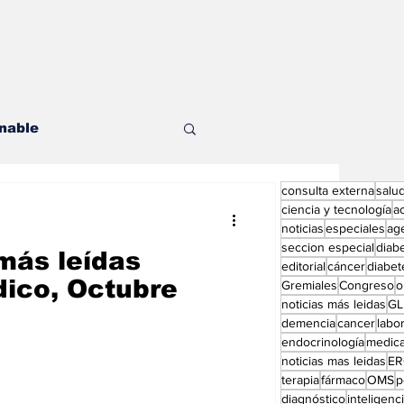
nable
consulta externa
salu
les
ciencia y tecnología
a
noticias
especiales
ag
seccion especial
diab
más leídas
editorial
cáncer
diabet
dico, Octubre
Gremiales
Congreso
o
noticias más leidas
GL
demencia
cancer
labor
endocrinología
medic
ditorial especial
noticias mas leidas
ER
terapia
fármaco
OMS
p
diagnóstico
inteligencia