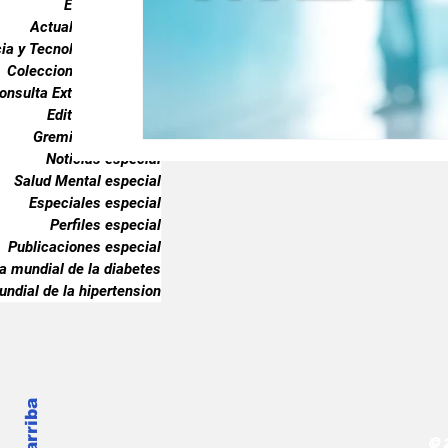
Endocrinología
Gremiales especial
Noticias especia
Actualidad especial
ia y Tecnología especial
Coleccionable especial
onsulta Externa especial
Publicaciones especial
dia mundial 
Editorial especial
Gremiales especial
Noticias especial
Salud Mental especial
Especiales especial
Perfiles especial
Publicaciones especial
ia mundial de la diabetes
undial de la hipertension
© 