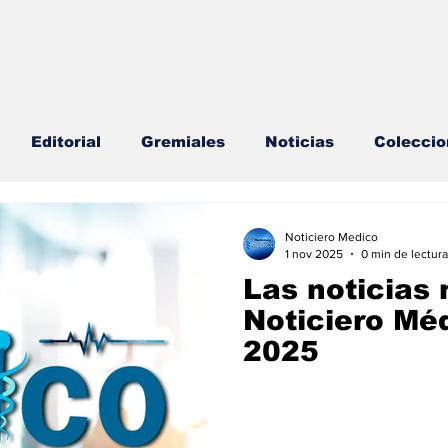
Editorial
Gremiales
Noticias
Coleccio
lud Mental
Agenda
Sección especial
Perfi
Noticiero Medico
1 nov 2025
0 min de lectura
Las noticias 
s
Endocrinología
Actualidad especial
Noticiero Mé
2025
cionable especial
Consulta Externa especial
E