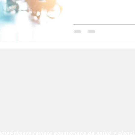
l
Salud Mental especial
Especiales especial
de la diabetes
dia mundial de la hipertension
Primera revista ecuatoriana de salud y cienc
2019