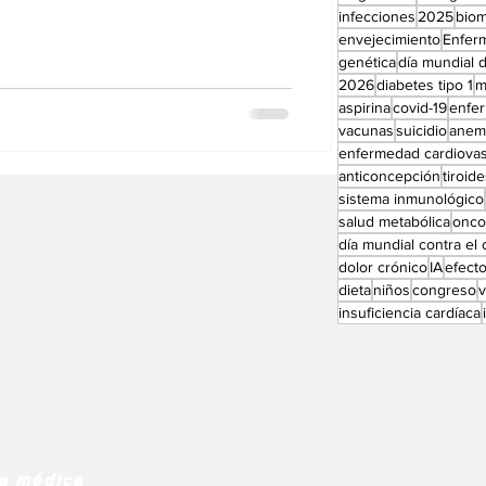
Perfiles especial
infecciones
2025
bio
envejecimiento
Enfer
genética
día mundial d
2026
diabetes tipo 1
m
aspirina
covid-19
enfe
vacunas
suicidio
anem
enfermedad cardiovas
anticoncepción
tiroid
sistema inmunológico
salud metabólica
onco
día mundial contra el
dolor crónico
IA
efect
dieta
niños
congreso
insuficiencia cardíaca
ia médica