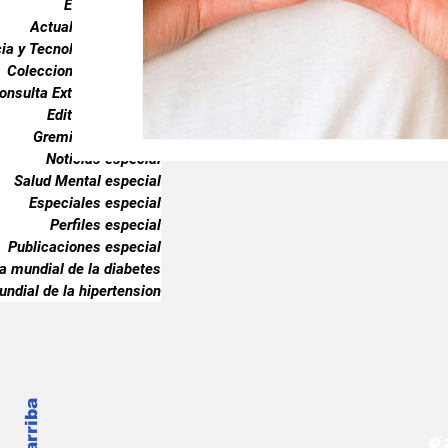
Endocrinología
Gremiales especial
Noticias especia
Actualidad especial
ia y Tecnología especial
Coleccionable especial
onsulta Externa especial
Publicaciones especial
dia mundial 
Editorial especial
Gremiales especial
Noticias especial
Salud Mental especial
Especiales especial
Perfiles especial
Publicaciones especial
ia mundial de la diabetes
undial de la hipertension
© 