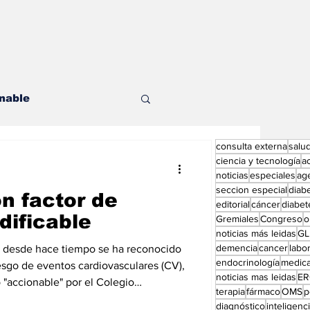
nable
consulta externa
salu
les
ciencia y tecnología
a
noticias
especiales
ag
seccion especial
diab
n factor de
editorial
cáncer
diabet
dificable
Gremiales
Congreso
o
noticias más leidas
GL
demencia
cancer
labor
e desde hace tiempo se ha reconocido
endocrinología
medic
ditorial especial
sgo de eventos cardiovasculares (CV),
noticias mas leidas
ER
 "accionable" por el Colegio
terapia
fármaco
OMS
p
C). Esto significa que debe ser
diagnóstico
inteligencia