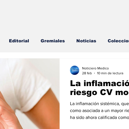
Editorial
Gremiales
Noticias
Coleccio
lud Mental
Agenda
Sección especial
Perfi
Noticiero Medico
28 feb
10 min de lectura
La inflamació
s
Endocrinología
Actualidad especial
riesgo CV mo
La inflamación sistémica, qu
cionable especial
Consulta Externa especial
E
como asociada a un mayor rie
ha sido ahora calificada como
Americano de Cardiología (AC