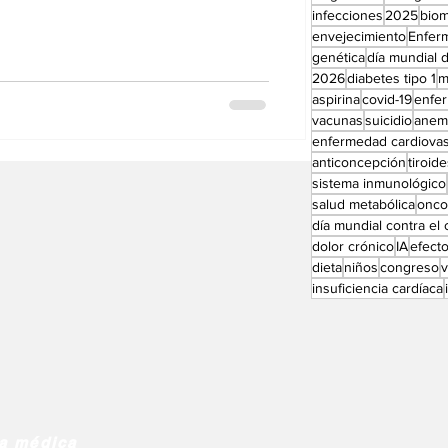
ificado con el objetivo de prevenir
Perfiles especial
infecciones
2025
bio
 cardiovascular (ECV). El papel
envejecimiento
Enfer
a patogénesis y los resultados clínicos
genética
día mundial d
2026
diabetes tipo 1
m
ascu
aspirina
covid-19
enfe
vacunas
suicidio
anem
enfermedad cardiovas
anticoncepción
tiroid
sistema inmunológico
salud metabólica
onco
día mundial contra el
dolor crónico
IA
efect
dieta
niños
congreso
insuficiencia cardíaca
ia médica