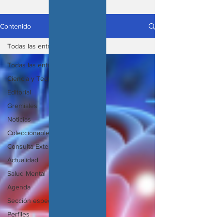
Contenido
Todas las entradas
Todas las entradas
Ciencia y Tecnología
Editorial
Gremiales
Noticias
Coleccionable
Consulta Externa
Actualidad
Salud Mental
Agenda
Sección especial
Perfiles