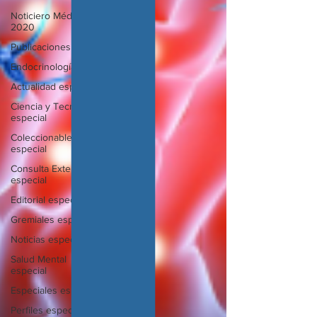
Noticiero Médico
2020
Publicaciones
Endocrinología
Actualidad especial
Ciencia y Tecnología
especial
Coleccionable
especial
Consulta Externa
especial
Editorial especial
Gremiales especial
Noticias especial
Salud Mental
especial
Especiales especial
Perfiles especial