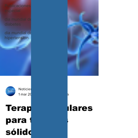
Publicaciones
especial
dia mundial de la
diabetes
dia mundial de la
hipertension
Noticiero Medico
1 mar 2025
8 min de lectura
Terapias celulares
para tumores