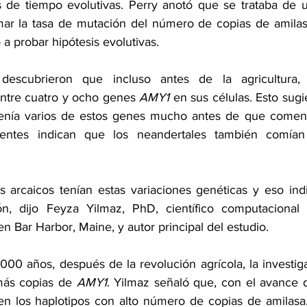
as de tiempo evolutivas. Perry anotó que se trataba de
imar la tasa de mutación del número de copias de amilas
 probar hipótesis evolutivas.
 descubrieron que incluso antes de la agricultura,
entre cuatro y ocho genes 
AMY1
 en sus células. Esto sugi
tenía varios de estos genes mucho antes de que comenza
ientes indican que los neandertales también comían
s arcaicos tenían estas variaciones genéticas y eso ind
, dijo Feyza Yilmaz, PhD, científico computacional 
n Bar Harbor, Maine, y autor principal del estudio.
00 años, después de la revolución agrícola, la investiga
más copias de 
AMY1
. Yilmaz señaló que, con el avance de
los haplotipos con alto número de copias de amilasa. P