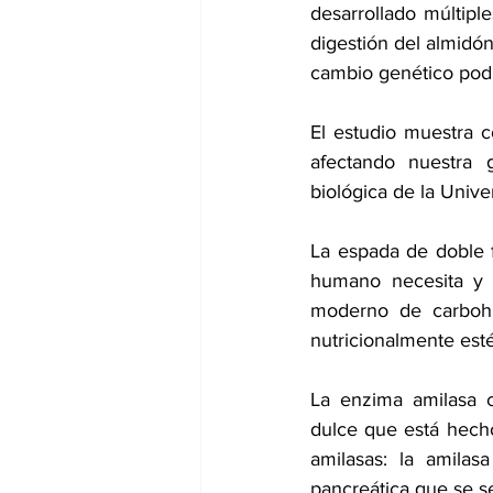
desarrollado múltipl
digestión del almidó
cambio genético pod
El estudio muestra 
afectando nuestra 
biológica de la Unive
La espada de doble fi
humano necesita y a
moderno de carbohid
nutricionalmente est
La enzima amilasa c
dulce que está hecho
amilasas: la amilas
pancreática que se se