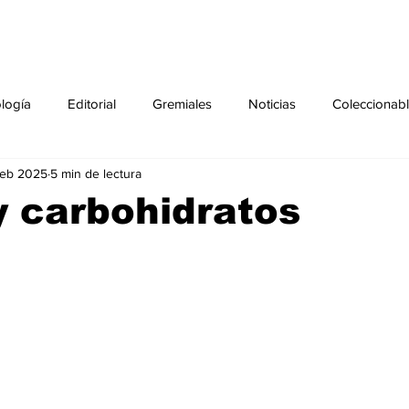
ología
Editorial
Gremiales
Noticias
Coleccionab
feb 2025
5 min de lectura
Agenda
Sección especial
Perfiles
Noticiero Médic
 carbohidratos
pecial
Ciencia y Tecnología especial
Coleccionable especi
torial especial
Gremiales especial
Noticias especial
especial
Publicaciones especial
dia mundial de la diabetes