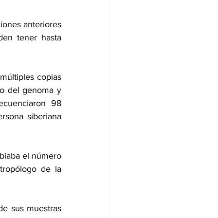
ciones
 anteriores 
en tener hasta 
últiples copias 
co del genoma y 
ecuenciaron 98 
sona siberiana 
biaba el número 
ropólogo de la 
de sus muestras 