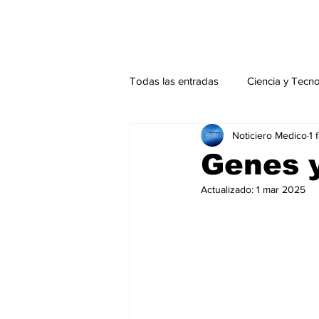
Todas las entradas
Ciencia y Tecn
Noticiero Medico
1 
Actualidad
Salud Mental
Genes y
Actualizado:
1 mar 2025
Endocrinología
Actualidad es
Consulta Externa especial
Edi
Especiales especial
Perfiles 