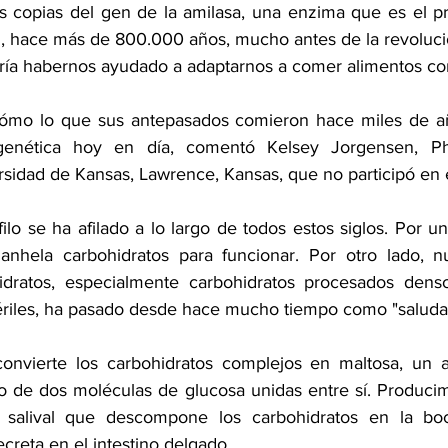
es copias del gen de la 
amilasa
, una enzima que es el pr
n, hace más de 800.000 años, mucho antes de la revolución
ría habernos ayudado a adaptarnos a comer alimentos co
cómo lo que sus antepasados comieron hace miles de año
genética hoy en día, comentó Kelsey Jorgensen, PhD
rsidad de Kansas, Lawrence, Kansas, que no participó en e
lo se ha afilado a lo largo de todos estos siglos. Por un
nhela carbohidratos para funcionar. Por otro lado, n
ratos, especialmente carbohidratos procesados densos
ériles, ha pasado desde hace mucho tiempo como "saluda
onvierte los carbohidratos complejos en maltosa, un a
 de dos moléculas de glucosa unidas entre sí. Producim
a salival que descompone los carbohidratos en la boc
creta en el intestino delgado.