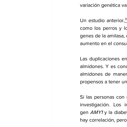
variación genética v
Un 
estudio anterior
,³
como los perros y l
genes de la amilasa, 
aumento en el consu
Las duplicaciones e
almidones. Y es con
almidones de manera
propensos a tener un 
Si las personas con
investigación. Los 
gen 
AMY1
 y la diab
hay correlación, per