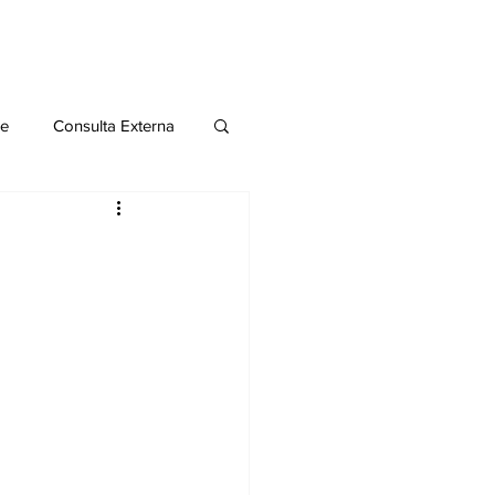
le
Consulta Externa
o 2020
Publicaciones
al
Salud Mental especial