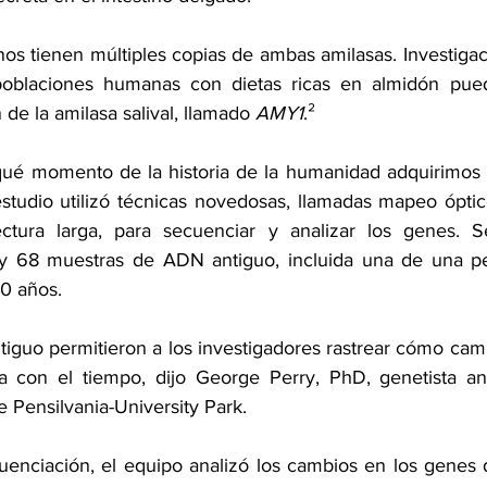
s tienen múltiples copias de ambas amilasas. 
Investiga
oblaciones humanas con dietas ricas en almidón pued
de la amilasa salival, llamado 
AMY1
.²
ué momento de la historia de la humanidad adquirimos m
estudio utilizó técnicas novedosas, llamadas mapeo ópti
ctura larga, para secuenciar y analizar los genes. S
 68 muestras de ADN antiguo, incluida una de una per
0 años.
iguo permitieron a los investigadores rastrear cómo cam
 con el tiempo, dijo George Perry, PhD, genetista ant
e Pensilvania-University Park.
enciación, el equipo analizó los cambios en los genes 