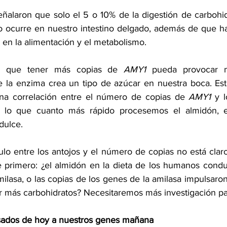
eñalaron que solo el 5 o 10% de la digestión de carbohid
to ocurre en nuestro intestino delgado, además de que h
 en la alimentación y el metabolismo.
e que tener más copias de 
AMY1 
pueda provocar m
e la enzima crea un tipo de azúcar en nuestra boca. Estu
a correlación entre el número de copias de 
AMY1
 y l
 lo que cuanto más rápido procesemos el almidón, el
dulce.
ulo entre los antojos y el número de copias no está clar
 primero: ¿el almidón en la dieta de los humanos condu
ilasa, o las copias de los genes de la amilasa impulsaron
ar más carbohidratos? Necesitaremos más investigación pa
sados de hoy a nuestros genes mañana