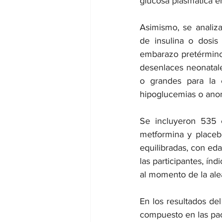
glucosa plasmática e
Asimismo, se analiz
de insulina o dosis 
embarazo pretérmino,
desenlaces neonatale
o grandes para la 
hipoglucemias o anom
Se incluyeron 535 
metformina y placebo
equilibradas, con ed
las participantes, í
al momento de la ale
En los resultados del
compuesto en las pac