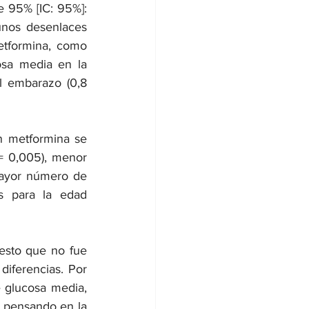
e 95% [IC: 95%]: 
unos desenlaces 
tformina, como 
osa media en la 
l embarazo (0,8 
n metformina se 
= 0,005), menor 
ayor número de 
 para la edad 
esto que no fue 
iferencias. Por 
 glucosa media, 
 pensando en la 