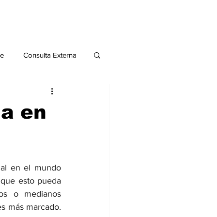
le
Consulta Externa
o 2020
Publicaciones
a en
al
nal en el mundo 
Salud Mental especial
que esto pueda 
os o medianos 
es más marcado. 