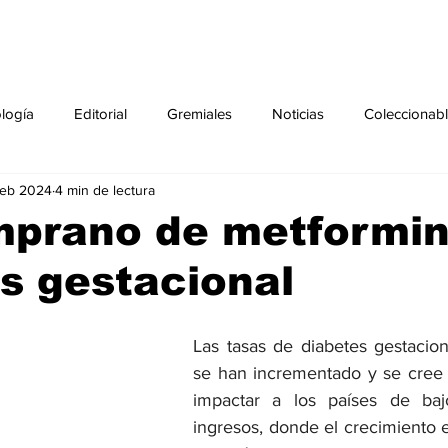
ología
Editorial
Gremiales
Noticias
Coleccionab
feb 2024
4 min de lectura
Agenda
Sección especial
Perfiles
Noticiero Médic
mprano de metformin
s gestacional
pecial
Ciencia y Tecnología especial
Coleccionable especi
Las tasas de diabetes gestacio
torial especial
Gremiales especial
Noticias especial
se han incrementado y se cree 
impactar a los países de baj
ingresos, donde el crecimiento 
especial
Publicaciones especial
dia mundial de la diabetes