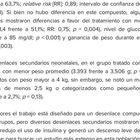
 a 63,7%; 
relative risk
 [RR]: 0,89; intervalo de confianza d
3). Si bien no hubo diferencia en este compuesto, alg
s mostraron diferencias a favor del tratamiento con me
8,4 frente a 51,1%; RR: 0,75; 
p
 = 0,004), nivel de gluc
e a 85 mg/dl; 
p
 < 0,001) y ganancia de peso durante e
,003).
enlaces secundarios neonatales, en el grupo tratado co
 con menor peso promedio (3.393 frente a 3.506 g; 
p
 
tos con peso mayor a 4 kg, sin embargo, se notó un m
s de menos 2,5 kg o categorizados como pequeños
e a 2,7%; 
p
 = 0,13).
dores el trabajo está diseñado para un desenlace compu
grupos, pero diversos desenlaces secundarios mostraron d
redujo el uso de insulina y generó un descenso leve de
ase para buscar un estudio más extenso en esta población