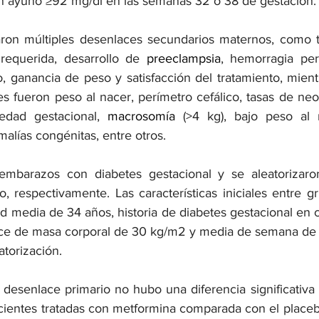
n ayuno ≥92 mg/dl en las semanas 32 o 38 de gestación.
aron múltiples desenlaces secundarios maternos, como t
requerida, desarrollo de 
preeclampsia
, hemorragia peri
 ganancia de peso y satisfacción del tratamiento, mient
s fueron peso al nacer, perímetro cefálico, tasas de ne
edad gestacional, 
macrosomía
 (>4 kg), bajo peso al n
alías congénitas, entre otros.
embarazos con diabetes gestacional y se aleatorizar
, respectivamente. Las características iniciales entre gr
ad media de 34 años, historia de diabetes gestacional en 
ndice de masa corporal de 30 kg/m2 y media de semana de 
atorización.
 desenlace primario no hubo una diferencia significativa
ientes tratadas con metformina comparada con el placeb