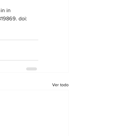
in in 
19869. doi: 
Ver todo