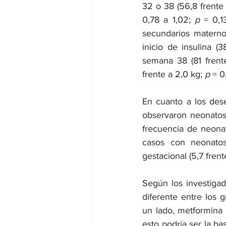
32 o 38 (56,8 frente
0,78 a 1,02; 
p
 = 0,1
secundarios materno
inicio de insulina (3
semana 38 (81 frent
frente a 2,0 kg; 
p 
= 0
En cuanto a los des
observaron neonatos
frecuencia de neona
casos con neonato
gestacional (5,7 frent
Según los investiga
diferente entre los 
un lado, metformina 
esto podría ser la b