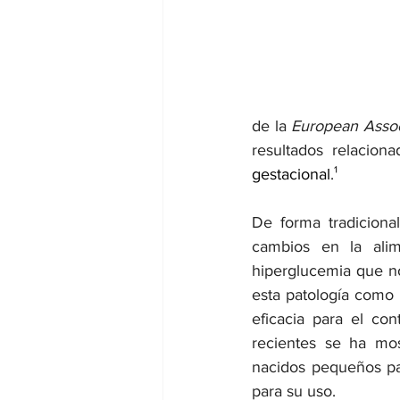
dia mundial de la hipertension
de la 
European Associ
resultados relacion
gestacional
.¹
De forma tradicional
cambios en la alime
hiperglucemia que no
esta patología como u
eficacia para el co
recientes se ha mos
nacidos pequeños pa
para su uso.