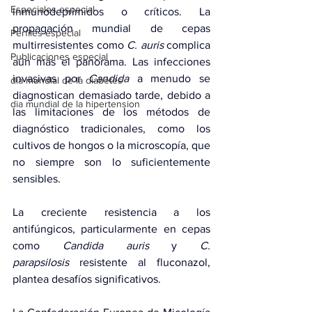
Especiales especial
inmunodeprimidos o críticos. La 
propagación mundial de cepas 
Perfiles especial
multirresistentes como 
C. auris
 complica 
Publicaciones especial
aún más el panorama. Las infecciones 
invasivas por 
Candida
 a menudo se 
dia mundial de la diabetes
diagnostican demasiado tarde, debido a 
dia mundial de la hipertension
las limitaciones de los métodos de 
diagnóstico tradicionales, como los 
cultivos de hongos o la microscopía, que 
no siempre son lo suficientemente 
sensibles.
La creciente resistencia a los 
antifúngicos, particularmente en cepas 
como 
Candida auris
 y 
C. 
parapsilosis
 resistente al fluconazol, 
plantea desafíos significativos.