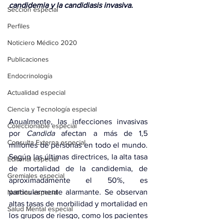
candidemia y la candidiasis invasiva.
Sección especial
Perfiles
Noticiero Médico 2020
Publicaciones
Endocrinología
Actualidad especial
Ciencia y Tecnología especial
Anualmente, las infecciones invasivas 
Coleccionable especial
por 
Candida 
afectan a más de 1,5 
Consulta Externa especial
millones de personas en todo el mundo. 
Según las últimas directrices, la alta tasa 
Editorial especial
de mortalidad de la candidemia, de 
Gremiales especial
aproximadamente el 50%, es 
particularmente alarmante. Se observan 
Noticias especial
altas tasas de morbilidad y mortalidad en 
Salud Mental especial
los grupos de riesgo, como los pacientes 