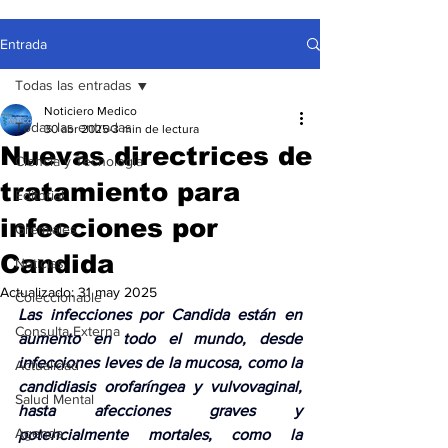
Entrada
Todas las entradas
Noticiero Medico
Todas las entradas
30 abr 2025
3 min de lectura
Nuevas directrices de
Ciencia y Tecnología
tratamiento para
Editorial
infecciones por
Gremiales
Candida
Noticias
Actualizado:
31 may 2025
Coleccionable
Las infecciones por Candida están en 
Consulta Externa
aumento en todo el mundo, desde 
infecciones leves de la mucosa, como la 
Actualidad
candidiasis orofaríngea y vulvovaginal, 
Salud Mental
hasta afecciones graves y 
Agenda
potencialmente mortales, como la 