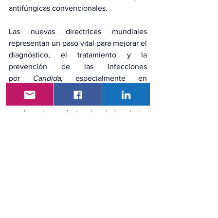
antifúngicas convencionales.
Las nuevas directrices mundiales 
representan un paso vital para mejorar el 
diagnóstico, el tratamiento y la 
prevención de las infecciones 
por 
Candida
, especialmente en 
pacientes con cáncer. Al proporcionar 
información actualizada, estas pautas 
ayudan a los profesionales de la salud a 
manejar estas infecciones de manera 
más efectiva.
Referencia
Prof Oliver 
Cornely, MD
, 
Rosanne Sprute, MD
, 
Prof Matteo Bassetti, MD
, 