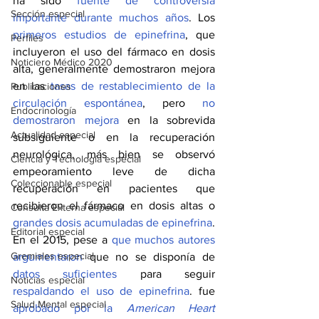
ha sido 
fuente de controversia 
Sección especial
importante durante muchos años
. Los 
primeros estudios de epinefrina
, que 
Perfiles
incluyeron el uso del fármaco en dosis 
Noticiero Médico 2020
alta, generalmente demostraron mejora 
en las 
tasas de restablecimiento de la 
Publicaciones
circulación espontánea
, pero 
no 
Endocrinología
demostraron mejora
 en la sobrevida 
Actualidad especial
subsiguiente o en la recuperación 
neurológica, más bien se observó 
Ciencia y Tecnología especial
empeoramiento leve de dicha 
Coleccionable especial
recuperación en pacientes que 
recibieron el fármaco en dosis altas o 
Consulta Externa especial
grandes dosis acumuladas de epinefrina
.
Editorial especial
En el 2015, pese a 
que muchos autores 
Gremiales especial
argumentaron
 que no se disponía de 
datos suficientes
 para seguir 
Noticias especial
respaldando el uso de epinefrina
. fue 
Salud Mental especial
aprobado por la 
American Heart 