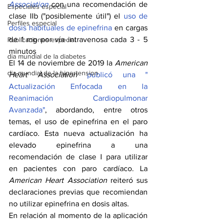
Association
con una recomendación de 
Especiales especial
clase IIb ("posiblemente útil") el 
uso de 
Perfiles especial
dosis habituales de epinefrina 
en cargas 
de 1 mg por vía intravenosa cada 3 - 5 
Publicaciones especial
minutos
dia mundial de la diabetes
El 14 de noviembre de 2019 la 
American 
dia mundial de la hipertension
Heart Association
 publicó una " 
Actualización Enfocada en la 
Reanimación Cardiopulmonar 
Avanzada"
, abordando, entre otros 
temas, el uso de epinefrina en el paro 
cardíaco. Esta nueva actualización ha 
elevado epinefrina a una 
recomendación de clase I para utilizar 
en pacientes con paro cardíaco. La 
American Heart Association
 reiteró sus 
declaraciones previas que recomiendan 
no utilizar epinefrina en dosis altas.
En relación al momento de la aplicación 