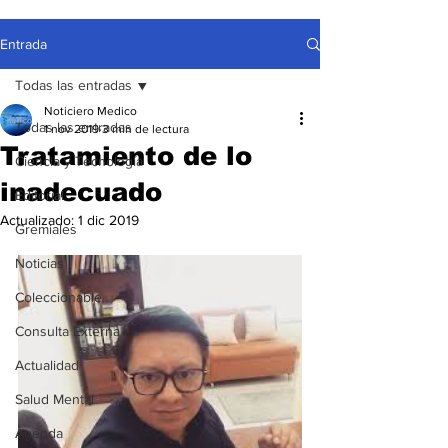
Entrada
Todas las entradas
Noticiero Medico
Todas las entradas
1 nov 2019
3 min de lectura
Tratamiento de lo
Ciencia y Tecnología
inadecuado
Editorial
Actualizado:
1 dic 2019
Gremiales
Noticias
Coleccionable
Consulta Externa
Actualidad
Salud Mental
Agenda