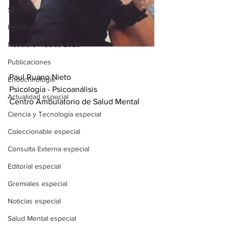
Sección especial
Perfiles
Noticiero Médico 2020
Publicaciones
Paul Ruano Nieto
Endocrinología
Psicología - Psicoanálisis 
Actualidad especial
Centro Ambulatorio de Salud Mental
Ciencia y Tecnología especial
Coleccionable especial
Consulta Externa especial
Editorial especial
Gremiales especial
Noticias especial
Salud Mental especial