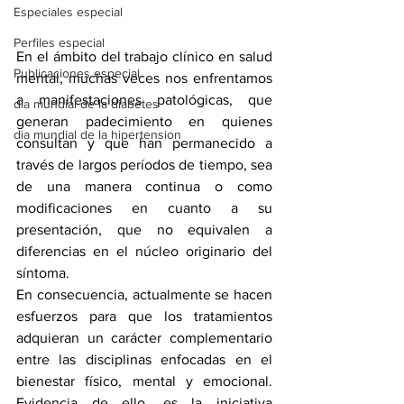
Especiales especial
Perfiles especial
En el ámbito del trabajo clínico en salud 
Publicaciones especial
mental, muchas veces nos enfrentamos 
a manifestaciones patológicas, que 
dia mundial de la diabetes
generan padecimiento en quienes 
dia mundial de la hipertension
consultan y que han permanecido a 
través de largos períodos de tiempo, sea 
de una manera continua o como 
modificaciones en cuanto a su 
presentación, que no equivalen a 
diferencias en el núcleo originario del 
síntoma. 
En consecuencia, actualmente se hacen 
esfuerzos para que los tratamientos 
adquieran un carácter complementario 
entre las disciplinas enfocadas en el 
bienestar físico, mental y emocional. 
Evidencia de ello, es la iniciativa 