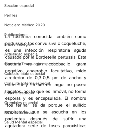
Sección especial
Perfiles
Noticiero Médico 2020
Publicaciones
La tosferina conocida también como 
pertussis o tos convulsiva o coqueluche, 
Endocrinología
es una infección respiratoria aguda 
Actualidad especial
causada por la Bordetella pertussis. Esta 
Ciencia y Tecnología especial
bacteria es un cocobacilo gram 
negativo, anaerobio facultativo, mide 
Coleccionable especial
alrededor de 0,3-0,5 μm de ancho y 
Consulta Externa especial
entre 1,0 y 1,5 μm de largo, no posee 
flagelos, por lo que es inmóvil, no forma 
Editorial especial
esporas y es encapsulada. El nombre 
Gremiales especial
“tos ferina” se da porque el aullido 
respiratorio que se escucha en los 
Noticias especial
pacientes después de sufrir una 
Salud Mental especial
agotadora serie de toses paroxísticas 