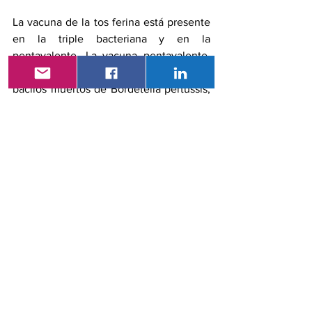
La vacuna de la tos ferina está presente 
en la triple bacteriana y en la 
pentavalente. La vacuna pentavalente, 
además de contener toxoide pertussis o 
bacilos muertos de Bordetella pertussis, 
contiene toxoide tetánico, toxoide 
diftérico, antígeno de superficie del 
virus de la hepatitis B y polisacárido 
capsular de Haemophilus influenzae. Se 
aplica a partir del segundo mes de vida, 
3 dosis cada 6 a 8 semanas, luego un 
refuerzo a los 18 meses con triple 
bacteriana. Los adolescentes deben 
recibir una dosis única de Tdap, de 
preferencia a la edad de 11 o 12 años. Es 
necesario un segundo refuerzo en la 
etapa de adulto.