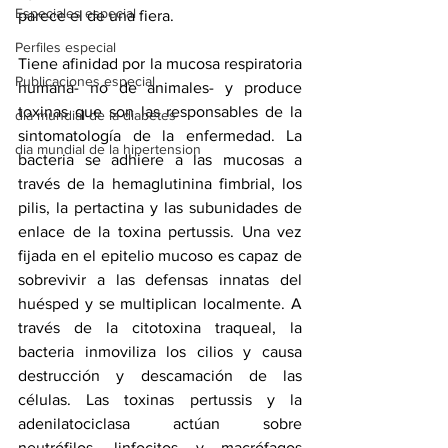
Especiales especial
parece el de una fiera.
Perfiles especial
Tiene afinidad por la mucosa respiratoria 
Publicaciones especial
humana- no de animales- y produce 
toxinas que son las responsables de la 
dia mundial de la diabetes
sintomatología de la enfermedad. La 
dia mundial de la hipertension
bacteria se adhiere a las mucosas a 
través de la hemaglutinina fimbrial, los 
pilis, la pertactina y las subunidades de 
enlace de la toxina pertussis. Una vez 
fijada en el epitelio mucoso es capaz de 
sobrevivir a las defensas innatas del 
huésped y se multiplican localmente. A 
través de la citotoxina traqueal, la 
bacteria inmoviliza los cilios y causa 
destrucción y descamación de las 
células. Las toxinas pertussis y la 
adenilatociclasa actúan sobre 
neutrófilos, linfocitos y macrófagos 