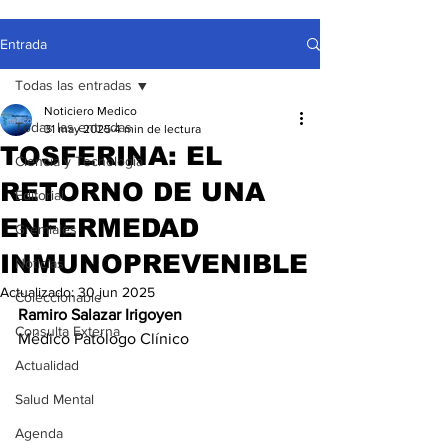
Entrada
Todas las entradas
Noticiero Medico
Todas las entradas
31 may 2025
4 min de lectura
TOSFERINA: EL
Ciencia y Tecnología
RETORNO DE UNA
Editorial
ENFERMEDAD
Gremiales
INMUNOPREVENIBLE
Noticias
Actualizado:
30 jun 2025
Coleccionable
Ramiro Salazar Irigoyen
Consulta Externa
Médico Patólogo Clínico
Actualidad
Salud Mental
Agenda