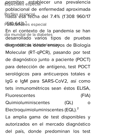
permiten establecer una prevalencia 
Especiales especial
poblacional de enfermedad aproximada 
Perfiles especial
hasta esa fecha del 7.4% (1´308 960/17
´510 643).¹
Publicaciones especial
En el contexto de la pandemia se han 
dia mundial de la diabetes
desarrollado varios tipos de pruebas 
dia mundial de la hipertension
diagnósticas desde ensayos de Biología 
Molecular (RT-qPCR), pasando por test 
de diagnóstico junto a paciente (POCT) 
para detección de antígeno, test POCT 
serológicos para anticuerpos totales e 
IgG e IgM para SARS-CoV2, así como 
tets inmunométricos sean éstos ELISA, 
Fluorescentes (FIA) 
Quimioluminiscentes (QL) o 
Electroquimioluminiscentes (EQL).²
La amplia gama de test disponibles y 
autorizados en el mercado diagnóstico 
del país, donde predominan los test 