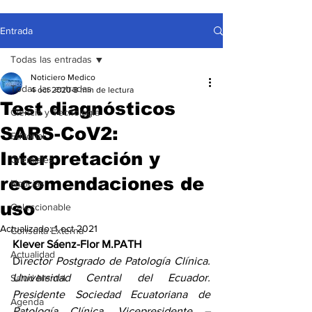
Entrada
Todas las entradas
Noticiero Medico
Todas las entradas
4 oct 2020
8 min de lectura
Test diagnósticos
Ciencia y Tecnología
SARS-CoV2:
Editorial
Interpretación y
Gremiales
recomendaciones de
Noticias
uso
Coleccionable
Actualizado:
1 oct 2021
Consulta Externa
Klever Sáenz-Flor M.PATH
Actualidad
Di
rector Postgrado de Patología Clínica. 
Universidad Central del Ecuador. 
Salud Mental
Presidente Sociedad Ecuatoriana de 
Agenda
Patología Clínica, Vicepresidente – 