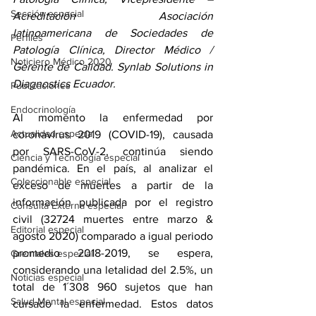
Sección especial
Acreditación Asociación 
latinoamericana de Sociedades de 
Perfiles
Patología Clínica, Director Médico / 
Noticiero Médico 2020
Gerente de Calidad. Synlab Solutions in 
Diagnostics Ecuador.
Publicaciones
Endocrinología
Al momento la enfermedad por 
Actualidad especial
coronavirus 2019 (COVID-19), causada 
por SARS-CoV-2, continúa siendo 
Ciencia y Tecnología especial
pandémica. En el país, al analizar el 
Coleccionable especial
exceso de muertes a partir de la 
información publicada por el registro 
Consulta Externa especial
civil (32724 muertes entre marzo & 
Editorial especial
agosto 2020) comparado a igual periodo 
promedio 2018-2019, se espera, 
Gremiales especial
considerando una letalidad del 2.5%, un 
Noticias especial
total de 1´308 960 sujetos que han 
Salud Mental especial
cursado la enfermedad. Estos datos 