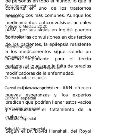
de personas en todo el mundo, lo que la 
Sección especial
convierte en uno de los trastornos 
neurológicos más comunes. Aunque los 
Perfiles
medicamentos anticonvulsivos actuales 
Noticiero Médico 2020
(ASM, por sus siglas en inglés) pueden 
Publicaciones
controlar las convulsiones en dos tercios 
de los pacientes, la epilepsia resistente 
Endocrinología
a los medicamentos sigue siendo un 
Actualidad especial
desafío importante para el tercio 
restante, al igual que la falta de terapias 
Ciencia y Tecnología especial
modificadoras de la enfermedad.
Coleccionable especial
Las terapias basadas en ARN ofrecen 
Consulta Externa especial
nuevas esperanzas y los expertos 
Editorial especial
predicen que podrían llenar estos vacíos 
Gremiales especial
y revolucionar el tratamiento de la 
epilepsia.
Noticias especial
Salud Mental especial
Según el Dr. David Henshall, del Royal 