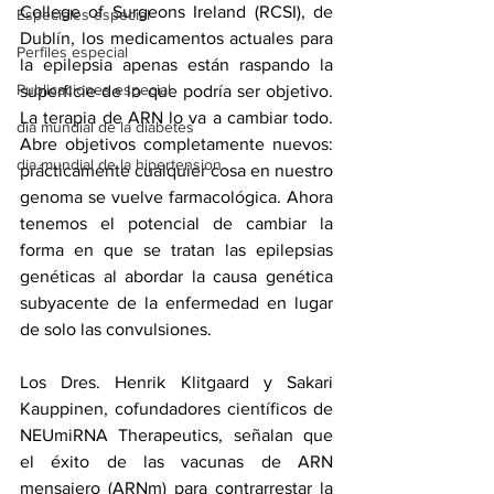
College of Surgeons Ireland (RCSI), de 
Especiales especial
Dublín, los medicamentos actuales para 
Perfiles especial
la epilepsia apenas están raspando la 
Publicaciones especial
superficie de lo que podría ser objetivo. 
La terapia de ARN lo va a cambiar todo. 
dia mundial de la diabetes
Abre objetivos completamente nuevos: 
dia mundial de la hipertension
prácticamente cualquier cosa en nuestro 
genoma se vuelve farmacológica. Ahora 
tenemos el potencial de cambiar la 
forma en que se tratan las epilepsias 
genéticas al abordar la causa genética 
subyacente de la enfermedad en lugar 
de solo las convulsiones.
Los Dres. Henrik Klitgaard y Sakari 
Kauppinen, cofundadores científicos de 
NEUmiRNA Therapeutics, señalan que 
el éxito de las vacunas de ARN 
mensajero (ARNm) para contrarrestar la 