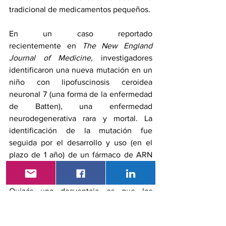
tradicional de medicamentos pequeños.
En un 
caso reportado 
recientemente
 en 
The New England 
Journal of Medicine, 
investigadores 
identificaron una nueva mutación en un 
niño con lipofuscinosis ceroidea 
neuronal 7 (una forma de la enfermedad 
de Batten), una enfermedad 
neurodegenerativa rara y mortal. La 
identificación de la mutación fue 
seguida por el desarrollo y uso (en el 
plazo de 1 año) de un fármaco de ARN 
personalizado para tratar al paciente.
Quizás una desventaja es que los 
medicamentos de ARN actuales para la 
epilepsia se administran por vía 