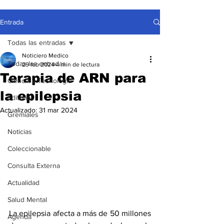
Entrada
Todas las entradas
Noticiero Medico
Todas las entradas
29 feb 2024
4 min de lectura
Terapia de ARN para
Ciencia y Tecnología
la epilepsia
Editorial
Actualizado:
31 mar 2024
Gremiales
Noticias
Coleccionable
Consulta Externa
Actualidad
Salud Mental
La epilepsia
 afecta a más de 50 millones 
Agenda