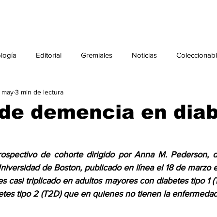
ología
Editorial
Gremiales
Noticias
Coleccionab
 may
3 min de lectura
Agenda
Sección especial
Perfiles
Noticiero Médic
 de demencia en dia
pecial
Ciencia y Tecnología especial
Coleccionable especi
ospectivo de cohorte dirigido por Anna M. Pederson, de
Universidad de Boston, publicado en línea el 18 de marzo 
torial especial
Gremiales especial
Noticias especial
s casi triplicado en adultos mayores con 
diabetes tipo 1
 (
etes tipo 2
 (T2D) que en quienes no tienen la enfermedad
especial
Publicaciones especial
dia mundial de la diabetes