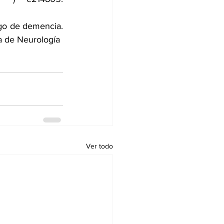
Nota de prensa 18-mar-2026. Diabetes tipo 1 asociada con un mayor riesgo de demencia. 
 de Neurología
Ver todo