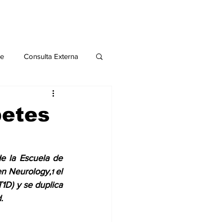
le
Consulta Externa
o 2020
Publicaciones
betes
al
 la Escuela de 
en Neurology,
el 
1 
Salud Mental especial
T1D) y se duplica 
.