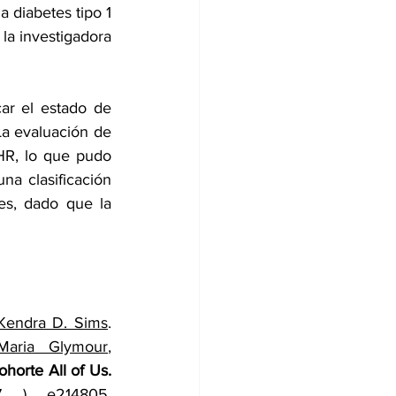
diabetes tipo 1 
la investigadora 
ar el estado de 
La evaluación de 
R, lo que pudo 
a clasificación 
es, dado que la 
Kendra D. Sims
. 
Maria Glymour
, 
ohorte All of Us. 
Edición del 14 de abril de 2026; 106 ( 7 ) e214805. 