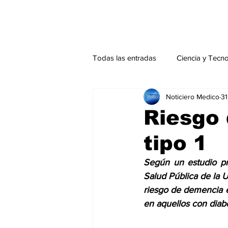
Todas las entradas
Ciencia y Tecn
Noticiero Medico
31
Actualidad
Salud Mental
Riesgo
tipo 1
Endocrinología
Actualidad es
Según un estudio pr
Salud Pública de la 
Consulta Externa especial
Edi
riesgo de demencia e
en aquellos con 
diab
Especiales especial
Perfiles 