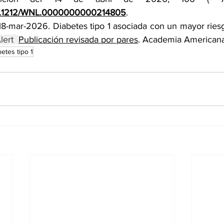
g/10.1212/WNL.0000000000214805
.
ert  
Publicación revisada por pares
. Academia Americana
betes tipo 1