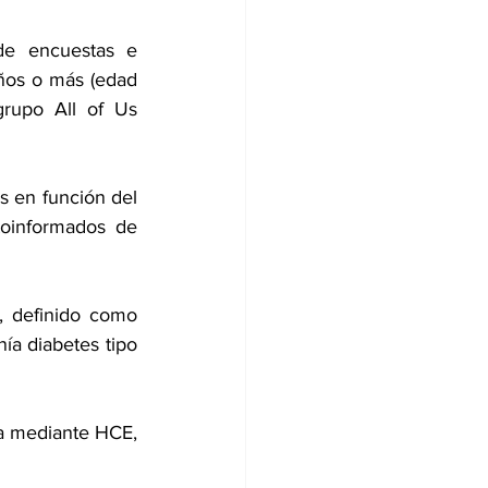
de encuestas e 
ños o más (edad 
rupo All of Us 
s en función del 
oinformados de 
, definido como 
ía diabetes tipo 
da mediante HCE, 