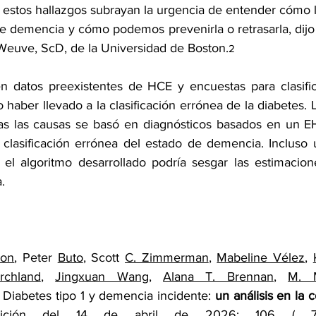
estos hallazgos subrayan la urgencia de entender cómo la 
de demencia y cómo podemos prevenirla o retrasarla, dijo 
 Weuve, ScD, de la Universidad de Boston.
2
n datos preexistentes de HCE y encuestas para clasific
 haber llevado a la clasificación errónea de la diabetes. 
as las causas se basó en diagnósticos basados en un EH
clasificación errónea del estado de demencia. Incluso un
el algoritmo desarrollado podría sesgar las estimacion
.
son
, Peter 
Buto
, Scott 
C. Zimmerman
, 
Mabeline Vélez
, 
rchland
, 
Jingxuan Wang
, 
Alana T. Brennan
, 
M. 
 Diabetes tipo 1 y demencia incidente: 
un análisis en la c