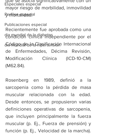
que se asocia significativamente con un 
Especiales especial
mayor riesgo de morbilidad, inmovilidad 
Perfiles especial
y mortalidad.
Publicaciones especial
Recientemente fue aprobada como una 
dia mundial de la diabetes
condición clínica independiente por el 
Código de la Clasificación Internacional 
dia mundial de la hipertension
de Enfermedades, Décima Revisión, 
Modificación Clínica (ICD-10-CM) 
(M62.84).
Rosenberg en 1989, definió a la 
sarcopenia como la pérdida de masa 
muscular relacionada con la edad. 
Desde entonces, se propusieron varias 
definiciones operativas de sarcopenia, 
que incluyen principalmente la fuerza 
muscular (p. Ej., Fuerza de prensión) y 
función (p. Ej., Velocidad de la marcha). 