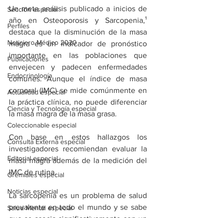
Un meta análisis publicado a inicios de 
Sección especial
año en Osteoporosis y Sarcopenia,¹ 
Perfiles
destaca que la disminución de la masa 
Noticiero Médico 2020
magra es un indicador de pronóstico 
importante en las poblaciones que 
Publicaciones
envejecen y padecen enfermedades 
Endocrinología
comunes. Aunque el índice de masa 
corporal (IMC) se mide comúnmente en 
Actualidad especial
la práctica clínica, no puede diferenciar 
Ciencia y Tecnología especial
la masa magra de la masa grasa.
Coleccionable especial
Con base en estos hallazgos los 
Consulta Externa especial
investigadores recomiendan evaluar la 
Editorial especial
masa magra además de la medición del 
IMC de rutina.
Gremiales especial
Noticias especial
La sarcopenia es un problema de salud 
prevalente en todo el mundo y se sabe 
Salud Mental especial