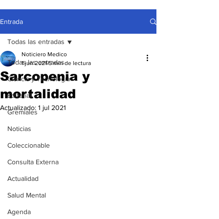
Entrada
Todas las entradas
Noticiero Medico
Todas las entradas
1 jun 2021
5 min de lectura
Sarcopenia y
Ciencia y Tecnología
mortalidad
Editorial
Actualizado:
1 jul 2021
Gremiales
Noticias
Coleccionable
Consulta Externa
Actualidad
Salud Mental
Agenda