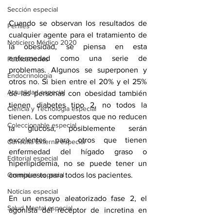
Sección especial
Cuando se observan los resultados de 
Perfiles
cualquier agente para el tratamiento de 
Noticiero Médico 2020
la obesidad, se piensa en esta 
enfermedad como una serie de 
Publicaciones
problemas. Algunos se superponen y 
Endocrinología
otros no. Si bien entre el 20% y el 25% 
Actualidad especial
de las personas con obesidad también 
tienen diabetes tipo 2, no todos la 
Ciencia y Tecnología especial
tienen. Los compuestos que no reducen 
Coleccionable especial
la glucosa, posiblemente serán 
excelentes para otros que tienen 
Consulta Externa especial
enfermedad del hígado graso o 
Editorial especial
hiperlipidemia, no se puede tener un 
compuesto para todos los pacientes. 
Gremiales especial
Noticias especial
En un ensayo aleatorizado fase 2, el 
Salud Mental especial
agonista del receptor de incretina en 