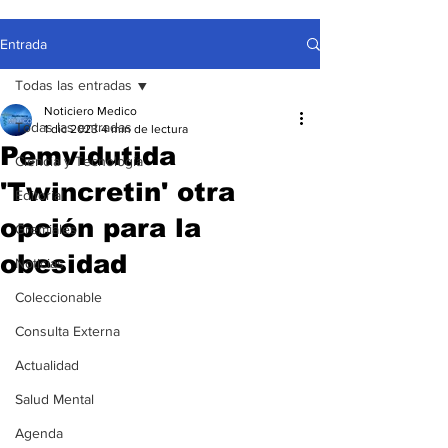
Entrada
Todas las entradas
Noticiero Medico
Todas las entradas
1 dic 2023
4 min de lectura
Pemvidutida
Ciencia y Tecnología
'Twincretin' otra
Editorial
opción para la
Gremiales
obesidad
Noticias
Coleccionable
Consulta Externa
Actualidad
Salud Mental
Agenda