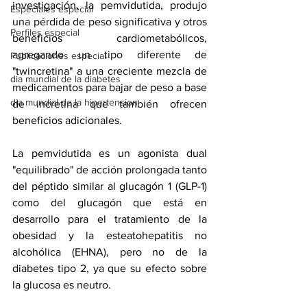
investigación, la pemvidutida, produjo 
Especiales especial
una pérdida de peso significativa y otros 
Perfiles especial
beneficios cardiometabólicos, 
agregando un tipo diferente de 
Publicaciones especial
"twincretina" a una creciente mezcla de 
dia mundial de la diabetes
medicamentos para bajar de peso a base 
dia mundial de la hipertension
de incretina que también ofrecen 
beneficios adicionales.
La pemvidutida es un agonista dual 
"equilibrado" de acción prolongada tanto 
del péptido similar al glucagón 1 (GLP-1) 
como del 
glucagón
 que está en 
desarrollo para el tratamiento de la 
obesidad
 y la 
esteatohepatitis no 
alcohólica
 (EHNA), pero no de la 
diabetes tipo 2
, ya que su efecto sobre 
la glucosa es neutro. 