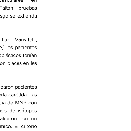
vasculares en 
Faltan pruebas 
sgo se extienda 
igi Vanvitelli, 
e
,
¹ los pacientes 
plásticos tenían 
n placas en las 
iparon pacientes 
ia carótida. Las 
ncia de MNP con 
sis de isótopos 
aluaron con un 
o. El criterio 