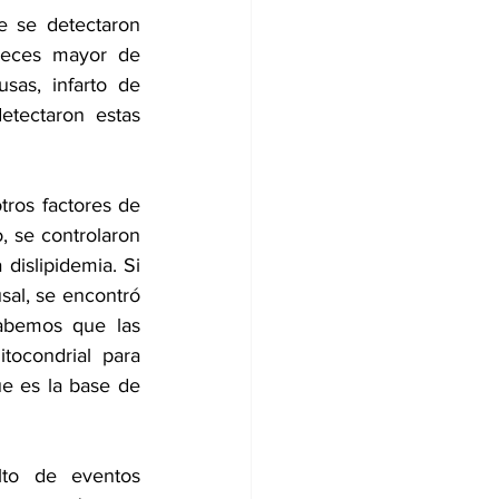
 se detectaron 
veces mayor de 
usas, 
infarto de 
tectaron estas 
ros factores de 
 se controlaron 
a dislipidemia. Si 
al, se encontró 
abemos que las 
tocondrial para 
e es la base de 
lto de eventos 