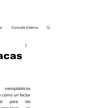
le
Consulta Externa
o 2020
Publicaciones
lacas
al
Salud Mental especial
nanoplásticos 
 como un factor 
al para las 