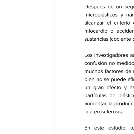
Después de un segu
microplásticos y na
alcanzar el criteri
miocardio
 o 
accide
sustancias (cociente 
Los investigadores a
confusión no medidos
muchos factores de r
bien no se puede afi
un gran efecto y ha
partículas de plást
aumentar la producci
la 
aterosclerosis
.
En este estudio, t