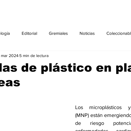
ología
Editorial
Gremiales
Noticias
Coleccionab
 mar 2024
5 min de lectura
Agenda
Sección especial
Perfiles
Noticiero Médic
las de plástico en p
eas
pecial
Ciencia y Tecnología especial
Coleccionable especi
torial especial
Gremiales especial
Noticias especial
Los microplásticos y 
(MNP) están emergiendo
de riesgo potenci
especial
Publicaciones especial
dia mundial de la diabetes