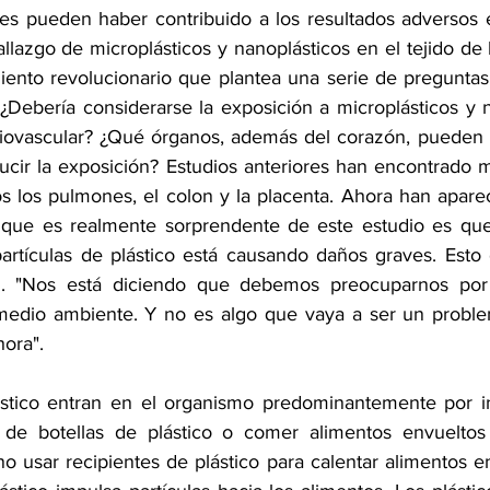
es pueden haber contribuido a los resultados adversos e
allazgo de microplásticos y nanoplásticos en el tejido de l
nto revolucionario que plantea una serie de preguntas 
 ¿Debería considerarse la exposición a microplásticos y n
iovascular
? ¿Qué órganos, además del corazón, pueden e
r la exposición? Estudios anteriores han encontrado mi
dos los pulmones, el colon y la placenta. Ahora han apare
o que es realmente sorprendente de este estudio es que
artículas de plástico está causando daños graves. Esto 
n. "Nos está diciendo que debemos preocuparnos por 
medio ambiente. Y no es algo que vaya a ser un problem
hora".
ástico entran en el organismo predominantemente por in
r de botellas de plástico o comer alimentos envueltos 
o usar recipientes de plástico para calentar alimentos e