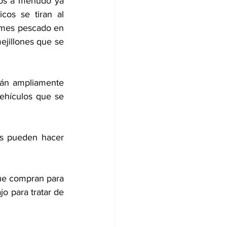
icos a menudo ya 
os se tiran al 
mes pescado en 
ejillones que se 
tán ampliamente 
ehículos que se 
as pueden hacer 
ue compran para 
o para tratar de 