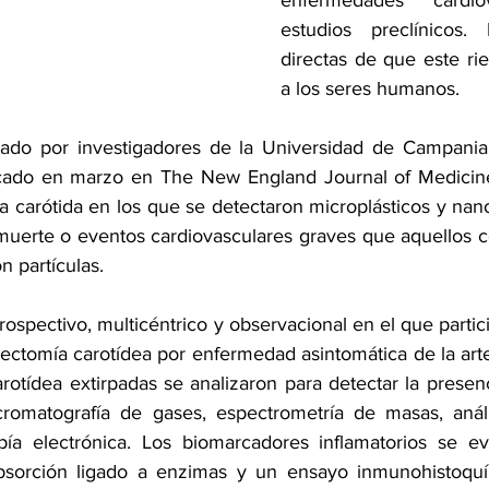
enfermedades cardio
estudios preclínicos. 
directas de que este rie
a los seres humanos.
zado por investigadores de la Universidad de Campania Lu
blicado en marzo en The New England Journal of Medicin
ia carótida en los que se detectaron microplásticos y nano
uerte o eventos cardiovasculares graves que aquellos co
n partículas.
rospectivo, multicéntrico y observacional en el que partic
ctomía carotídea por enfermedad asintomática de la arter
rotídea extirpadas se analizaron para detectar la prese
 cromatografía de gases, espectrometría de masas, análi
pía electrónica. Los biomarcadores inflamatorios se ev
orción ligado a enzimas y un ensayo inmunohistoquímic