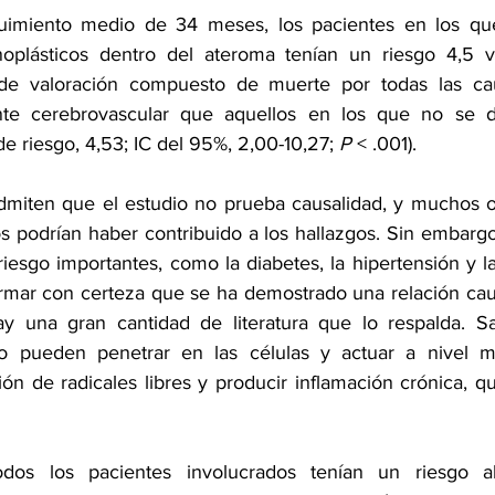
imiento medio de 34 meses, los pacientes en los que
noplásticos dentro del ateroma tenían un riesgo 4,5 
o de valoración compuesto de muerte por todas las ca
nte cerebrovascular
 que aquellos en los que no se de
de riesgo, 4,53; IC del 95%, 2,00-10,27; 
P
 < .001).
dmiten que el estudio no prueba causalidad, y muchos ot
 podrían haber contribuido a los hallazgos. Sin embargo,
iesgo importantes, como la diabetes, 
la hipertensión
 y l
rmar con certeza que se ha demostrado una relación caus
y una gran cantidad de literatura que lo respalda. S
ico pueden penetrar en las células y actuar a nivel mi
ón de radicales libres y producir inflamación crónica, qu
odos los pacientes involucrados tenían un riesgo a