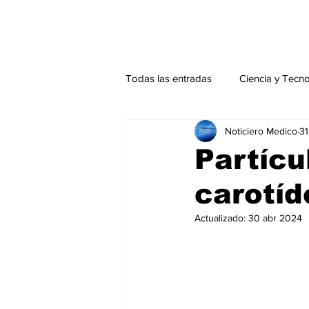
Todas las entradas
Ciencia y Tecn
Noticiero Medico
31
Actualidad
Salud Mental
Partícu
carotíd
Endocrinología
Actualidad es
Actualizado:
30 abr 2024
Consulta Externa especial
Edi
Especiales especial
Perfiles 