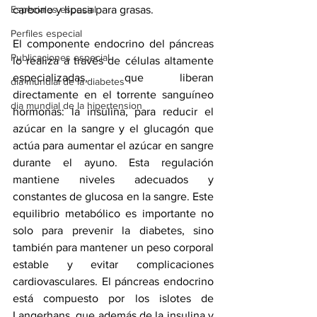
carbono y lipasa para grasas.
Especiales especial
Perfiles especial
El componente endocrino del páncreas 
Publicaciones especial
lo realiza a través de células altamente 
especializadas, que liberan 
dia mundial de la diabetes
directamente en el torrente sanguíneo 
dia mundial de la hipertension
hormonas: la insulina, para reducir el 
azúcar en la sangre y el glucagón que 
actúa para aumentar el azúcar en sangre 
durante el ayuno. Esta regulación 
mantiene niveles adecuados y 
constantes de glucosa en la sangre. Este 
equilibrio metabólico es importante no 
solo para prevenir la diabetes, sino 
también para mantener un peso corporal 
estable y evitar complicaciones 
cardiovasculares. El páncreas endocrino 
está compuesto por los islotes de 
Langerhans, que además de la insulina y 