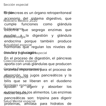
Sección especial
El páncreas es un órgano retroperitoneal 
Perfiles
accesorio del sistema digestivo, que 
Noticiero Médico 2020
cumple funciones como glándula 
Publicaciones
exocrina que segrega enzimas que 
ayudan a la digestión y glándula 
Endocrinología
endocrina porque también produce 
Actualidad especial
hormonas que regulan los niveles de 
insulina y glucagón.
Ciencia y Tecnología especial
En el proceso de digestión, el páncreas 
Coleccionable especial
aporta con unas glándulas que producen 
Consulta Externa especial
enzimas importantes para el proceso de 
absorción, los jugos pancreáticos y la 
Editorial especial
bilis que se liberan en el duodeno 
Gremiales especial
ayudan a digerir y absorber los 
nutrientes de los alimentos. Las enzimas 
Noticias especial
pancreáticas son: tripsina para digerir 
Salud Mental especial
proteínas, amilasa para hidratos de 