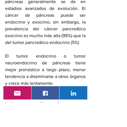
páncreas generalmente se da en 
estadios avanzados de evolución. El 
cáncer de páncreas puede ser 
endocrino y exocrino, sin embargo, la 
prevalencia del cáncer pancreático 
exocrino es mucho más alta (95%) que la 
del tumor pancreático endocrino (5%)
El tumor endocrino o tumor 
neuroendocrino de páncreas tiene 
mejor pronóstico a largo plazo, menor 
tendencia a diseminarse a otros órganos 
y crece más lentamente.
Para diferenciar los distintos tipos de 
lesiones pancreáticas el examen a 
realizar es la biopsia y la eco endoscopia 
con el fin de caracterizar la lesión, 
consistencia, etc. En la actualidad se 