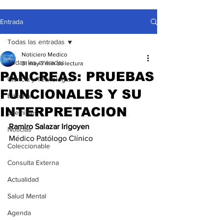
Entrada
Todas las entradas
Noticiero Medico
Todas las entradas
31 may
7 min de lectura
PANCREAS: PRUEBAS
Ciencia y Tecnología
FUNCIONALES Y SU
Editorial
INTERPRETACION
Gremiales
Ramiro Salazar Irigoyen
Noticias
Médico Patólogo Clínico
Coleccionable
Consulta Externa
Actualidad
Salud Mental
Agenda