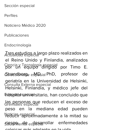
Sección especial
Perfiles
Noticiero Médico 2020
Publicaciones
Endocrinología
Tres estudios a largo plazo realizados en 
Actualidad especial
el Reino Unido y Finlandia, analizados 
Ciencia y Tecnología especial
por un equipo dirigido por Timo E. 
Strandberg, MD, PhD, profesor de 
Coleccionable especial
geriatría en la Universidad de Helsinki, 
Consulta Externa especial
Helsinki, Finlandia, y médico jefe del 
Editorial especial
hospital universitario, han concluido que 
las personas que reducen el exceso de 
Gremiales especial
peso en la mediana edad pueden 
Noticias especial
reducir aproximadamente a la mitad su 
riesgo de desarrollar enfermedades 
Salud Mental especial
crónicas más adelante en la vida.