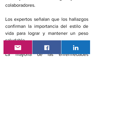
colaboradores.
Los expertos señalan que los hallazgos 
confirman la importancia del estilo de 
vida para lograr y mantener un peso 
saludable.
La mayoría de las enfermedades 
crónicas provocadas por la obesidad se 
derivan de la falta de actividad física y 
una mala dieta. Deben evitarse los 
alimentos que aumentan los niveles de 
glucosa e insulina en la sangre. La 
insulina inhibe la descomposición de la 
grasa, por lo que contribuye al aumento 
de peso. Una estrategia a largo plazo 
para mantenerse delgado y saludable, 
incluye minimizar la ingesta de pan 