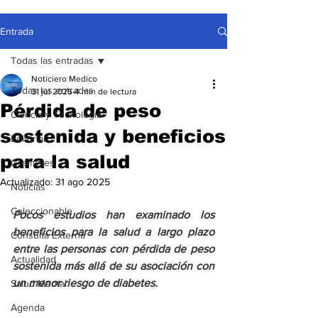
Entrada
Todas las entradas
Noticiero Medico
Todas las entradas
31 jul 2025
4 min de lectura
Pérdida de peso
Ciencia y Tecnología
sostenida y beneficios
Editorial
para la salud
Gremiales
Actualizado:
31 ago 2025
Noticias
Coleccionable
Pocos estudios han examinado los 
beneficios para la salud a largo plazo 
Consulta Externa
entre las personas con pérdida de peso 
Actualidad
sostenida más allá de su asociación con 
un menor riesgo de diabetes.
Salud Mental
Agenda