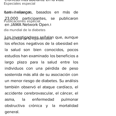
Especiales especial
Los hallazgos, basados en más de 
Perfiles especial
23,000 participantes, se publicaron 
Publicaciones especial
en 
JAMA Network Open
.
1
dia mundial de la diabetes
Los investigadores señalan que, aunque 
dia mundial de la hipertension
los efectos negativos de la obesidad en 
la salud son bien conocidos, pocos 
estudios han examinado los beneficios a 
largo plazo para la salud entre los 
individuos con una pérdida de peso 
sostenida más allá de su asociación con 
un menor riesgo de diabetes. Su análisis 
también observó el ataque cardíaco, el 
accidente cerebrovascular, el cáncer, el 
asma, la enfermedad pulmonar 
obstructiva crónica y la mortalidad 
general.